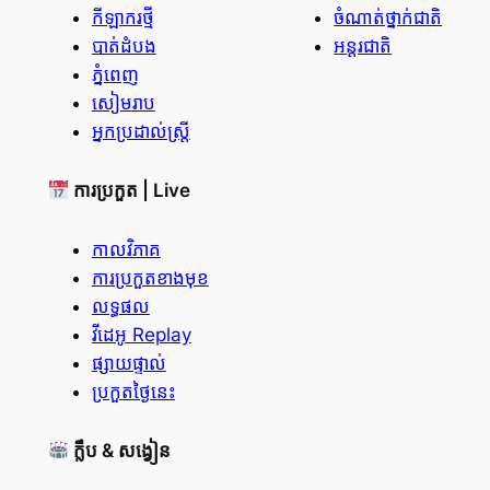
កីឡាករថ្មី
ចំណាត់ថ្នាក់ជាតិ
បាត់ដំបង
អន្តរជាតិ
ភ្នំពេញ
សៀមរាប
អ្នកប្រដាល់ស្ត្រី
ការប្រកួត | Live
កាលវិភាគ
ការប្រកួតខាងមុខ
លទ្ធផល
វីដេអូ Replay
ផ្សាយផ្ទាល់
ប្រកួតថ្ងៃនេះ
ក្លឹប & សង្វៀន