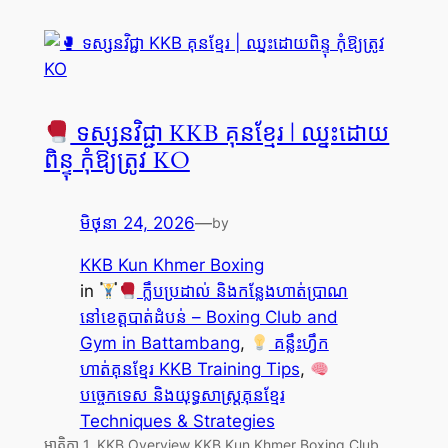
ទស្សនវិជ្ជា KKB គុនខ្មែរ | ឈ្នះដោយ
ពិន្ទុ កុំឱ្យត្រូវ KO
មិថុនា 24, 2026
—
by
KKB Kun Khmer Boxing
in
ក្លឹបប្រដាល់ និងកន្លែងហាត់ប្រាណ
នៅខេត្តបាត់ដំបន់ – Boxing Club and
Gym in Battambang
, 
គន្លឹះហ្វឹក
ហាត់គុនខ្មែរ KKB Training Tips
, 
បច្ចេកទេស និងយុទ្ធសាស្ត្រគុនខ្មែរ
Techniques & Strategies
មាតិកា 1. KKB Overview KKB Kun Khmer Boxing Club