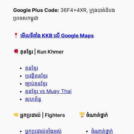
Google Plus Code:
36F4+4XR, ក្រុងបាត់ដំបង
ប្រទេសកម្ពុជា
មើលទីតាំង KKB លើ Google Maps
គុនខ្មែរ | Kun Khmer
គុនខ្មែរ
ប្រវត្តិគុនខ្មែរ
ច្បាប់គុនខ្មែរ
គុនខ្មែរ vs Muay Thai
សហព័ន្ធ
អ្នកប្រដាល់ | Fighters
ចំណាត់ថ្នាក់
អ្នកប្រដាល់ទាំងអស់
ចំណាត់ថ្នាក់