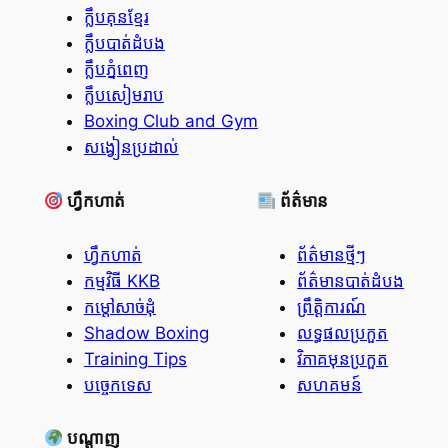
ក្លឹបគុនខ្មែរ
ក្លឹបបាត់ដំបង
ក្លឹបភ្នំពេញ
ក្លឹបសៀមរាប
Boxing Club and Gym
សង្វៀនប្រដាល់
ហ្វឹកហាត់
ព័ត៌មាន
ហ្វឹកហាត់
ព័ត៌មានថ្មីៗ
កម្មវិធី KKB
ព័ត៌មានបាត់ដំបង
កម្ដៅសាច់ដុំ
ព្រឹត្តិការណ៍
Shadow Boxing
លទ្ធផលប្រកួត
Training Tips
វិភាគមុនប្រកួត
បច្ចេកទេស
សហគមន៍
បណ្តាញ