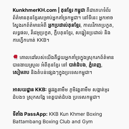
KunkhmerKH.com | គុនខ្មែរ កម្ពុជា
គឺជាគេហទំព័រ
ព័ត៌មានគុនខ្មែរសម្រាប់អ្នកគាំទ្រកម្ពុជា។ នៅទីនេះ អ្នកអាច
ស្វែងរកព័ត៌មានអំពី
អ្នកប្រដាល់គុនខ្មែរ
, កាលវិភាគប្រកួត,
លទ្ធផល, វីដេអូប្រកួត, ក្លឹបគុនខ្មែរ, សង្វៀនប្រដាល់ និង
ការហ្វឹកហាត់ KKB។
គោលដៅរបស់យើងគឺជួយអ្នកគាំទ្រក្នុងស្រុករកព័ត៌មាន
បានងាយស្រួល អំពីគុនខ្មែរ នៅ
បាត់ដំបង
,
ភ្នំពេញ
,
សៀមរាប
និងតំបន់ផ្សេងៗក្នុងប្រទេសកម្ពុជា។
អាសយដ្ឋាន KKB:
ផ្លូវវត្តតាមឹម ភូមិវត្តតាមឹម សង្កាត់អូរ
ដំបង១ ស្រុកសង្កែ ខេត្តបាត់ដំបង ប្រទេសកម្ពុជា។
ទីតាំង PassApp:
KKB Kun Khmer Boxing
Battambang Boxing Club and Gym