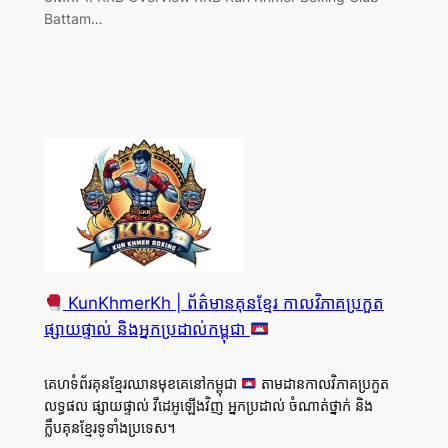
Battam…
KunKhmerKh | ព័ត៌មានគុនខ្មែរ កាលវិភាគប្រកួត
ផ្សាយផ្ទាល់ និងអ្នកប្រដាល់កម្ពុជា
គេហទំព័រគុនខ្មែរឈានមុខគេនៅកម្ពុជា
តាមដានកាលវិភាគប្រកួត
លទ្ធផល ផ្សាយផ្ទាល់ វីដេអូឡើងវិញ អ្នកប្រដាល់ ចំណាត់ថ្នាក់ និង
ក្លឹបគុនខ្មែរទូទាំងប្រទេស។