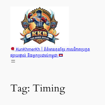
Skip
to
content
KunKhmerKh | ព័ត៌មានគុនខ្មែរ កាលវិភាគប្រកួត
ផ្សាយផ្ទាល់ និងអ្នកប្រដាល់កម្ពុជា
Tag:
Timing