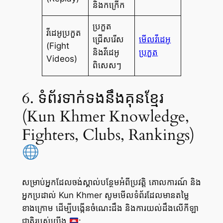
និងកក្រើក
ប្រកួត
វីដេអូប្រកួត
ជ្រើសរើស
មើលវីដេអូ
(Fight
និងវីដេអូ
ប្រកួត
Videos)
ពិសេសៗ
6. ទំព័រទាក់ទងនឹងគុនខ្មែរ
(Kun Khmer Knowledge,
Fighters, Clubs, Rankings)
សម្រាប់អ្នកដែលចង់ស្គាល់បន្ថែមអំពីប្រវត្តិ គោលការណ៍ និង
អ្នកប្រដាល់ Kun Khmer សូមមើលទំព័រដែលមានតម្លៃ
ខាងក្រោម ដើម្បីបង្កើនចំណេះដឹង និងការយល់ដឹងលើកីឡា
ជាតិរបស់យើង
: