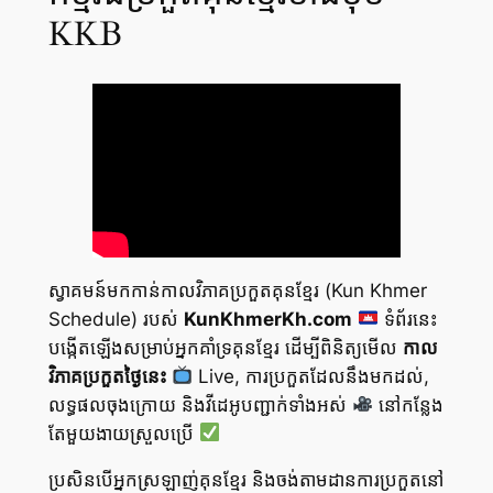
KKB
ស្វាគមន៍មកកាន់កាលវិភាគប្រកួតគុនខ្មែរ (Kun Khmer
Schedule) របស់
KunKhmerKh.com
ទំព័រនេះ
បង្កើតឡើងសម្រាប់អ្នកគាំទ្រគុនខ្មែរ ដើម្បីពិនិត្យមើល
កាល
វិភាគប្រកួតថ្ងៃនេះ
Live, ការប្រកួតដែលនឹងមកដល់,
លទ្ធផលចុងក្រោយ និងវីដេអូបញ្ជាក់ទាំងអស់
នៅកន្លែង
តែមួយងាយស្រួលប្រើ
ប្រសិនបើអ្នកស្រឡាញ់គុនខ្មែរ និងចង់តាមដានការប្រកួតនៅ