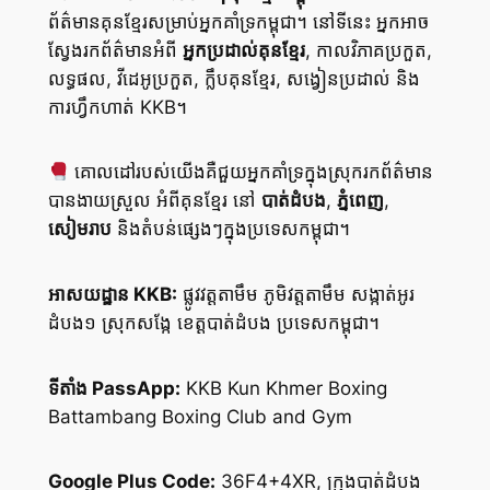
ព័ត៌មានគុនខ្មែរសម្រាប់អ្នកគាំទ្រកម្ពុជា។ នៅទីនេះ អ្នកអាច
ស្វែងរកព័ត៌មានអំពី
អ្នកប្រដាល់គុនខ្មែរ
, កាលវិភាគប្រកួត,
លទ្ធផល, វីដេអូប្រកួត, ក្លឹបគុនខ្មែរ, សង្វៀនប្រដាល់ និង
ការហ្វឹកហាត់ KKB។
គោលដៅរបស់យើងគឺជួយអ្នកគាំទ្រក្នុងស្រុករកព័ត៌មាន
បានងាយស្រួល អំពីគុនខ្មែរ នៅ
បាត់ដំបង
,
ភ្នំពេញ
,
សៀមរាប
និងតំបន់ផ្សេងៗក្នុងប្រទេសកម្ពុជា។
អាសយដ្ឋាន KKB:
ផ្លូវវត្តតាមឹម ភូមិវត្តតាមឹម សង្កាត់អូរ
ដំបង១ ស្រុកសង្កែ ខេត្តបាត់ដំបង ប្រទេសកម្ពុជា។
ទីតាំង PassApp:
KKB Kun Khmer Boxing
Battambang Boxing Club and Gym
Google Plus Code:
36F4+4XR, ក្រុងបាត់ដំបង