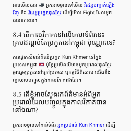
អាចមើលបាន
អ្នកអាចចូលទៅមើល
វីដេអូបញ្ជាក់ឡើង
វិញ
និង
វីដេអូប្រកួតគុនខ្មែរ
ដើម្បីមើល Fight ដែលអ្នក
បានខកខាន។
8.4 តើកាលវិភាគនៅលើគេហទំព័រនេះ
គ្របដណ្តប់តែប្រកួតនៅកម្ពុជា ប៉ុណ្ណោះទេ?
ការផ្តោតសំខាន់គឺលើប្រកួត Kun Khmer នៅក្នុង
ប្រទេសកម្ពុជា
ប៉ុន្តែប្រសិនបើមានអ្នកប្រដាល់គុនខ្មែរ
ចូលរួមប្រកួតនៅក្រៅប្រទេស ឬកម្មវិធីពិសេស យើងនឹង
ព្យាយាមបញ្ចូលក្នុងកាលវិភាគផងដែរ។
8.5 តើខ្ញុំអាចស្វែងរកព័ត៌មានអំពីអ្នក
ប្រដាល់ដែលបញ្ចូលក្នុងកាលវិភាគបាន
នៅឯណា?
អ្នកអាចចូលទៅកាន់ទំព័រ
អ្នកប្រដាល់ Kun Khmer
ដើម្បី