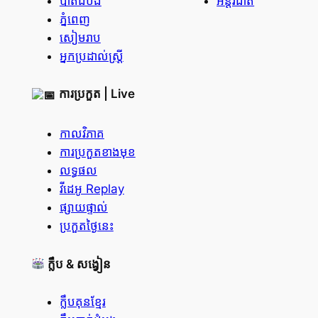
បាត់ដំបង
អន្តរជាតិ
ភ្នំពេញ
សៀមរាប
អ្នកប្រដាល់ស្ត្រី
ការប្រកួត | Live
កាលវិភាគ
ការប្រកួតខាងមុខ
លទ្ធផល
វីដេអូ Replay
ផ្សាយផ្ទាល់
ប្រកួតថ្ងៃនេះ
ក្លឹប & សង្វៀន
ក្លឹបគុនខ្មែរ