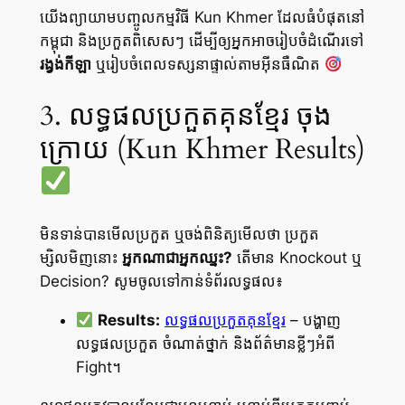
យើងព្យាយាមបញ្ចូលកម្មវិធី Kun Khmer ដែលធំបំផុតនៅ
កម្ពុជា និងប្រកួតពិសេសៗ ដើម្បីឲ្យអ្នកអាចរៀបចំដំណើរទៅ
រង្វង់កីឡា
ឬរៀបចំពេលទស្សនាផ្ទាល់តាមអ៊ីនធឺណិត
3. លទ្ធផលប្រកួតគុនខ្មែរ ចុង
ក្រោយ (Kun Khmer Results)
មិនទាន់បានមើលប្រកួត ឬចង់ពិនិត្យមើលថា ប្រកួត
ម្សិលមិញនោះ
អ្នកណាជាអ្នកឈ្នះ?
តើមាន Knockout ឬ
Decision? សូមចូលទៅកាន់ទំព័រ​លទ្ធផល៖
Results:
លទ្ធផលប្រកួតគុនខ្មែរ
– បង្ហាញ
លទ្ធផលប្រកួត ចំណាត់ថ្នាក់ និងព័ត៌មានខ្លីៗអំពី
Fight។