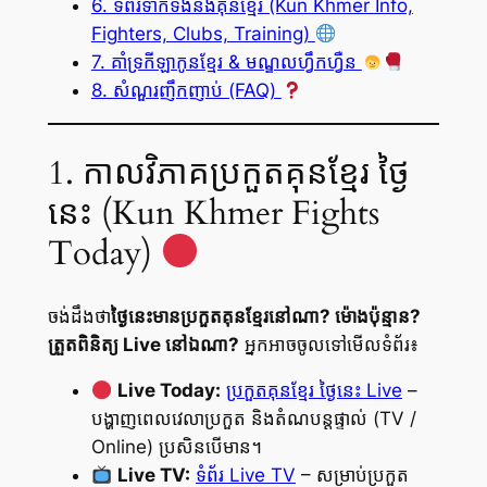
6. ទំព័រទាក់ទងនឹងគុនខ្មែរ (Kun Khmer Info,
Fighters, Clubs, Training)
7. គាំទ្រកីឡាកូនខ្មែរ & មណ្ឌលហ្វឹកហ្វឺន
8. សំណួរញឹកញាប់ (FAQ)
1. កាលវិភាគប្រកួតគុនខ្មែរ ថ្ងៃ
នេះ (Kun Khmer Fights
Today)
ចង់ដឹងថា
ថ្ងៃនេះមានប្រកួតគុនខ្មែរនៅណា? ម៉ោងប៉ុន្មាន?
ត្រួតពិនិត្យ Live នៅឯណា?
អ្នកអាចចូលទៅមើលទំព័រ៖
Live Today:
ប្រកួតគុនខ្មែរ ថ្ងៃនេះ Live
–
បង្ហាញពេលវេលាប្រកួត និងតំណបន្តផ្ទាល់ (TV /
Online) ប្រសិនបើមាន។
Live TV:
ទំព័រ Live TV
– សម្រាប់ប្រកួត