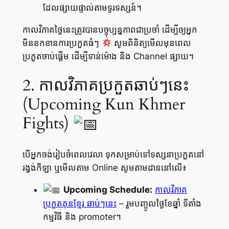
ដែលផ្សាយផ្ទាល់តាមទូរទស្សន៍។
កាលវិភាគថ្ងៃនេះត្រូវបានបច្ចុប្បន្នភាពជាប្រចាំ ដើម្បីឲ្យអ្នក
មិនខកខានការប្រកួតធំៗ
សូមពិនិត្យមើលមុនពេល
ប្រកួតចាប់ផ្តើម ដើម្បីទាន់ម៉ោង និង Channel ផ្សាយ។
2. កាលវិភាគប្រកួតឆាប់ៗនេះ
(Upcoming Kun Khmer
Fights)
បើអ្នកចង់រៀបចំពេលវេលា ទុកសម្រាប់ទៅទស្សនាប្រកួតនៅ
រង្វង់កីឡា ឬមើលតាម Online សូមតាមដាននៅលើ៖
Upcoming Schedule:
កាលវិភាគ
ប្រកួតគុនខ្មែរ ឆាប់ៗនេះ
– រួមបញ្ចូលថ្ងៃខែឆ្នាំ ទីតាំង
កម្មវិធី និង promoter។