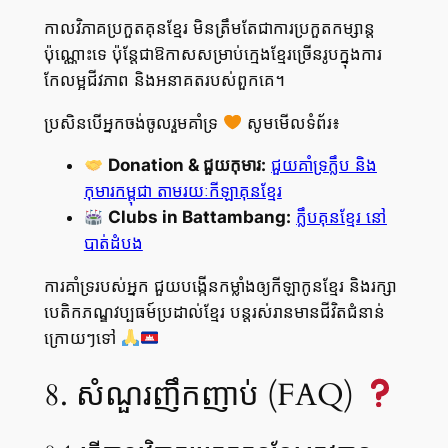
កាលវិភាគប្រកួតគុនខ្មែរ មិនត្រឹមតែជាការប្រកួតកម្សាន្ត
ប៉ុណ្ណោះទេ ប៉ុន្តែជាឱកាសសម្រាប់ក្មេងខ្មែរច្រើនរូបក្នុងការ
កែលម្អជីវភាព និងអនាគតរបស់ពួកគេ។
ប្រសិនបើអ្នកចង់ចូលរួមគាំទ្រ
សូមមើលទំព័រ៖
Donation & ជួយកុមារ:
ជួយគាំទ្រក្លឹប និង
កុមារកម្ពុជា តាមរយៈកីឡាគុនខ្មែរ
Clubs in Battambang:
ក្លឹបគុនខ្មែរ នៅ
បាត់ដំបង
ការគាំទ្ររបស់អ្នក ជួយបង្កើនកម្លាំងឲ្យកីឡាកូនខ្មែរ និងរក្សា
បេតិកភណ្ឌវប្បធម៍ប្រដាល់ខ្មែរ បន្តរស់រានមានជីវិតជំនាន់
ក្រោយៗទៅ
8. សំណួរញឹកញាប់ (FAQ)