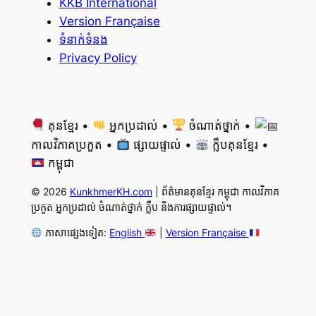
KKB International
Version Française
ទំនាក់ទំនង
Privacy Policy
គុនខ្មែរ •
អ្នកប្រដាល់ •
ចំណាត់ថ្នាក់ •
កាលវិភាគប្រកួត •
ផ្សាយផ្ទាល់ •
ក្លឹបគុនខ្មែរ •
កម្ពុជា
© 2026
KunkhmerKH.com
| ព័ត៌មានគុនខ្មែរ កម្ពុជា កាលវិភាគ
ប្រកួត អ្នកប្រដាល់ ចំណាត់ថ្នាក់ ក្លឹប និងការផ្សាយផ្ទាល់។
ភាសាផ្សេងទៀត:
English
|
Version Française