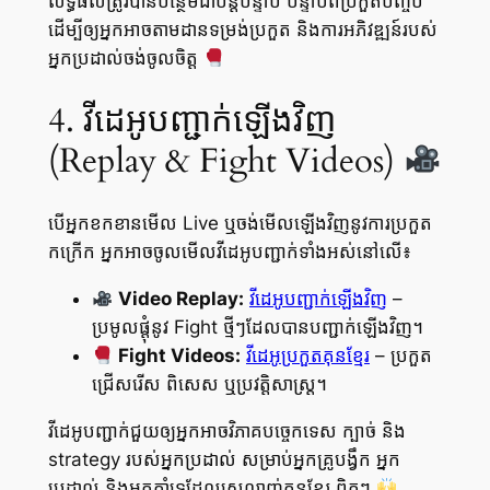
លទ្ធផលត្រូវបានបន្ថែមជាបន្តបន្ទាប់ បន្ទាប់ពីប្រកួតបញ្ចប់
ដើម្បីឲ្យអ្នកអាចតាមដានទម្រង់ប្រកួត និងការអភិវឌ្ឍន៍របស់
អ្នកប្រដាល់ចង់ចូលចិត្ត
4. វីដេអូបញ្ជាក់ឡើងវិញ
(Replay & Fight Videos)
បើអ្នកខកខានមើល Live ឬចង់មើលឡើងវិញនូវការប្រកួត
កក្រើក អ្នកអាចចូលមើលវីដេអូបញ្ជាក់ទាំងអស់នៅលើ៖
Video Replay:
វីដេអូបញ្ជាក់ឡើងវិញ
–
ប្រមូលផ្តុំនូវ Fight ថ្មីៗដែលបានបញ្ជាក់ឡើងវិញ។
Fight Videos:
វីដេអូប្រកួតគុនខ្មែរ
– ប្រកួត
ជ្រើសរើស ពិសេស ឬប្រវត្តិសាស្ត្រ។
វីដេអូបញ្ជាក់ជួយឲ្យអ្នកអាចវិភាគបច្ចេកទេស ក្បាច់ និង
strategy របស់អ្នកប្រដាល់ សម្រាប់អ្នកគ្រូបង្វឹក អ្នក
ប្រដាល់ និងអ្នកគាំទ្រដែលស្រលាញ់គុនខ្មែរ ពិតៗ