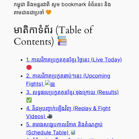
កម្ពុជា និងអន្តរជាតិ សូម bookmark ទំព័រនេះ និង
តាមដានជាប្រចាំ
មាតិកាទំព័រ (Table of
Contents)
1. កាលវិភាគប្រកួតគុនខ្មែរ ថ្ងៃនេះ (Live Today)
2. កាលវិភាគប្រកួតឆាប់ៗនេះ (Upcoming
Fights)
3. លទ្ធផលប្រកួតគុនខ្មែរ ចុងក្រោយ (Results)
4. វីដេអូបញ្ជាក់ឡើងវិញ (Replay & Fight
Videos)
5. តារាងសង្ខេបកាលវិភាគ និងតំណភ្ជាប់
(Schedule Table)