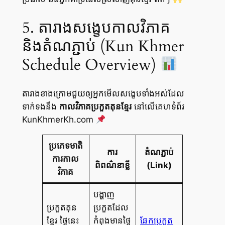
5. តារាងសង្ខេបកាលវិភាគ
និងតំណភ្ជាប់ (Kun Khmer
Schedule Overview)
តារាងខាងក្រោមជួយឲ្យអ្នកមើលសង្ខេបទាំងអស់ដែល
ទាក់ទងនឹង
កាលវិភាគប្រកួតគុនខ្មែរ
នៅលើគេហទំព័រ
KunKhmerKh.com
ប្រភេទមាតិ
ការ
តំណភ្ជាប់
ការកាល
ពិពណ៌នា​ខ្លី
(Link)
វិភាគ
បង្ហាញ
ប្រកួតគុន
ប្រកួតដែល
ខ្មែរ ថ្ងៃនេះ
កំពុងមានថ្ងៃ
ឆែកប្រកួត