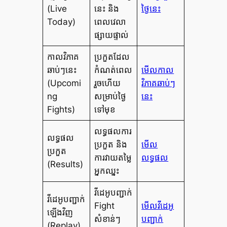
(Live
នេះ និង
ថ្ងៃនេះ
Today)
ពេលវេលា
ផ្សាយផ្ទាល់
កាលវិភាគ
ប្រកួតដែល
ឆាប់ៗនេះ
កំណត់ពេល
មើលកាល
(Upcomi
រួចហើយ
វិភាគឆាប់ៗ
ng
សម្រាប់ថ្ងៃ
នេះ
Fights)
ទៅមុខ
លទ្ធផលការ
លទ្ធផល
ប្រកួត និង
មើល
ប្រកួត
ការវាយតម្លៃ
លទ្ធផល
(Results)
អ្នកឈ្នះ
វីដេអូបញ្ជាក់
វីដេអូបញ្ជាក់
Fight
មើលវីដេអូ
ឡើងវិញ
សំខាន់ៗ
បញ្ជាក់
(Replay)