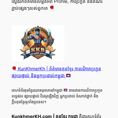
ស្វែងរកព័ត៌មានលម្អិតអំពី Profile, ការប្រកួត និងតំណរ
ភ្ជាប់ផ្សេងៗរបស់ពួកគេ
KunKhmerKh | ព័ត៌មានគុនខ្មែរ កាលវិភាគប្រកួត
ផ្សាយផ្ទាល់ និងអ្នកប្រដាល់កម្ពុជា
គេហទំព័រគុនខ្មែរឈានមុខគេនៅកម្ពុជា
តាមដានកាលវិភាគប្រកួត
លទ្ធផល ផ្សាយផ្ទាល់ វីដេអូឡើងវិញ អ្នកប្រដាល់ ចំណាត់ថ្នាក់ និង
ក្លឹបគុនខ្មែរទូទាំងប្រទេស។
KunkhmerKH.com | គុនខ្មែរ កម្ពុជា
គឺជាគេហទំព័រ