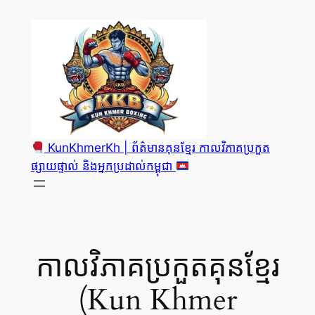
Skip
to
content
KunKhmerKh | ព័ត៌មានគុនខ្មែរ កាលវិភាគប្រកួត
ផ្សាយផ្ទាល់ និងអ្នកប្រដាល់កម្ពុជា
កាលវិភាគប្រកួតគុនខ្មែរ
(Kun Khmer