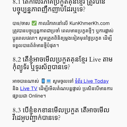
8.1 តើកាលវិភាគប្រកួតគុនខ្មែរ ត្រូវបាន
បច្ចុប្បន្នភាពញឹកញាប់ដែរឬទេ?
បាទ/ចាស
កាលវិភាគនៅលើ KunKhmerKh.com
ត្រូវបានបច្ចុប្បន្នភាពជាប្រចាំ ពេលមានប្រកួតថ្មីៗ ឬការផ្លាស់
ប្តូរពេលវេលា។ សូមត្រួតពិនិត្យម្តងទៀតមុនថ្ងៃប្រកួត ដើម្បី
ទទួលបានព័ត៌មានថ្មីបំផុត។
8.2 តើខ្ញុំអាចមើលប្រកួតគុនខ្មែរ Live តាម
កុំព្យូទ័រ ឬទូរស័ព្ទបានទេ?
អាចបានណាស់
សូមចូលទៅ
ទំព័រ Live Today
និង
Live TV
ដើម្បីមើលតំណបន្តផ្ទាល់ ប្រសិនបើមានការ
ផ្សាយជា Online។
8.3 បើខ្ញុំខកខានមើលប្រកួត តើអាចមើល
វីដេអូបញ្ជាក់បានទេ?