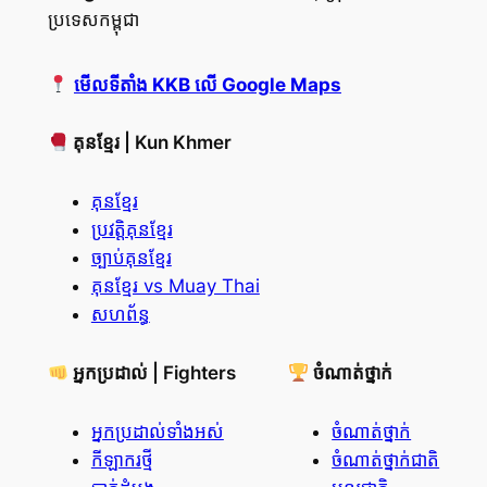
ប្រទេសកម្ពុជា
មើលទីតាំង KKB លើ Google Maps
គុនខ្មែរ | Kun Khmer
គុនខ្មែរ
ប្រវត្តិគុនខ្មែរ
ច្បាប់គុនខ្មែរ
គុនខ្មែរ vs Muay Thai
សហព័ន្ធ
អ្នកប្រដាល់ | Fighters
ចំណាត់ថ្នាក់
អ្នកប្រដាល់ទាំងអស់
ចំណាត់ថ្នាក់
កីឡាករថ្មី
ចំណាត់ថ្នាក់ជាតិ