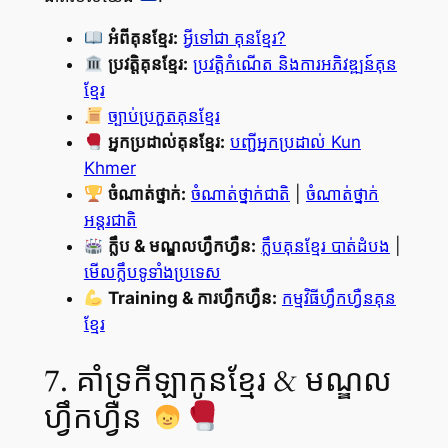
អំពីគុនខ្មែរ:
អ្វីទៅជា គុនខ្មែរ?
ប្រវត្តិគុនខ្មែរ:
ប្រវត្តិកំណើត និងការអភិវឌ្ឍន៍គុន
ខ្មែរ
ច្បាប់ប្រកួតគុនខ្មែរ
អ្នកប្រដាល់គុនខ្មែរ:
បញ្ជីអ្នកប្រដាល់ Kun
Khmer
ចំណាត់ថ្នាក់:
ចំណាត់ថ្នាក់ជាតិ
|
ចំណាត់ថ្នាក់
អន្តរជាតិ
ក្លឹប & មណ្ឌលហ្វឹកហ្វឺន:
ក្លឹបគុនខ្មែរ បាត់ដំបង
|
មើលក្លឹបទូទាំងប្រទេស
Training & ការហ្វឹកហ្វឺន:
កម្មវិធីហ្វឹកហ្វឺនគុន
ខ្មែរ
7. គាំទ្រកីឡាកូនខ្មែរ & មណ្ឌល
ហ្វឹកហ្វឺន