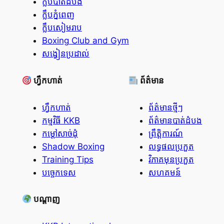
ក្លឹបបាត់ដំបង
ក្លឹបភ្នំពេញ
ក្លឹបសៀមរាប
Boxing Club and Gym
សង្វៀនប្រដាល់
ហ្វឹកហាត់
ព័ត៌មាន
ហ្វឹកហាត់
ព័ត៌មានថ្មីៗ
កម្មវិធី KKB
ព័ត៌មានបាត់ដំបង
កម្ដៅសាច់ដុំ
ព្រឹត្តិការណ៍
Shadow Boxing
លទ្ធផលប្រកួត
Training Tips
វិភាគមុនប្រកួត
បច្ចេកទេស
សហគមន៍
បណ្តាញ