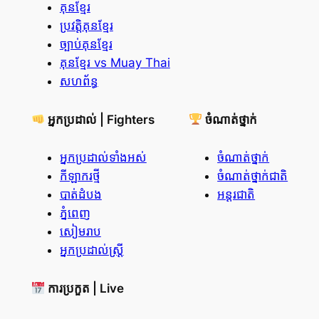
គុនខ្មែរ
ប្រវត្តិគុនខ្មែរ
ច្បាប់គុនខ្មែរ
គុនខ្មែរ vs Muay Thai
សហព័ន្ធ
អ្នកប្រដាល់ | Fighters
ចំណាត់ថ្នាក់
អ្នកប្រដាល់ទាំងអស់
ចំណាត់ថ្នាក់
កីឡាករថ្មី
ចំណាត់ថ្នាក់ជាតិ
បាត់ដំបង
អន្តរជាតិ
ភ្នំពេញ
សៀមរាប
អ្នកប្រដាល់ស្ត្រី
ការប្រកួត | Live