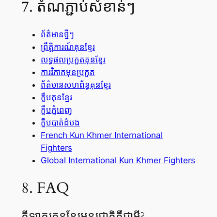
7. តំណភ្ជាប់សំខាន់ៗ
ព័ត៌មានថ្មីៗ
ព្រឹត្តិការណ៍គុនខ្មែរ
លទ្ធផលប្រកួតគុនខ្មែរ
ការវិភាគមុនប្រកួត
ព័ត៌មានសហព័ន្ធគុនខ្មែរ
ក្លឹបគុនខ្មែរ
ក្លឹបភ្នំពេញ
ក្លឹបបាត់ដំបង
French Kun Khmer International
Fighters
Global International Kun Khmer Fighters
8. FAQ
កីឡាករគុនខ្មែរអន្តរជាតិគឺជាអ្វី?