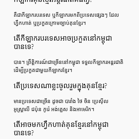
គឺជាកីឡាករបរទេស ឬកីឡាករមកពីប្រទេសផ្សេងៗ ដែល
ហ្វឹកហាត់ ឬប្រកួតក្រោមច្បាប់គុនខ្មែរ។
តើកីឡាករបរទេសអាចប្រកួតនៅកម្ពុជា
បានទេ?
បាន។ ព្រឹត្តិការណ៍ជាច្រើននៅកម្ពុជា ទទួលកីឡាករអន្តរជាតិ
ដើម្បីប្រកួតជាមួយកីឡាករខ្មែរ។
តើប្រទេសណាខ្លះចូលរួមក្នុងគុនខ្មែរ?
មានប្រទេសជាច្រើន ដូចជា បារាំង ថៃ ចិន ប្រេស៊ីល
អូស្ត្រាលី ជប៉ុន កូរ៉េ អង់គ្លេស និងអាមេរិក។
តើអាចមកហ្វឹកហាត់គុនខ្មែរនៅកម្ពុជា
បានទេ?