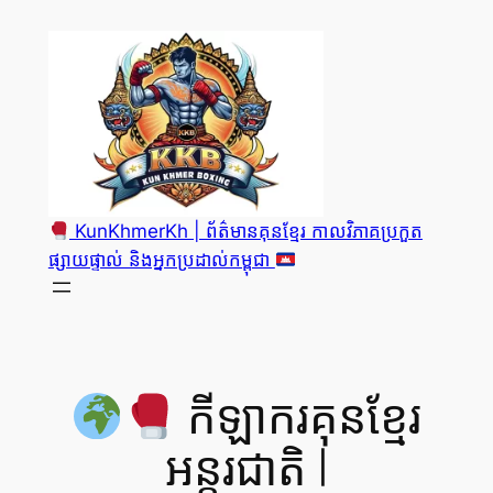
Skip
to
content
KunKhmerKh | ព័ត៌មានគុនខ្មែរ កាលវិភាគប្រកួត
ផ្សាយផ្ទាល់ និងអ្នកប្រដាល់កម្ពុជា
កីឡាករគុនខ្មែរ
អន្តរជាតិ |