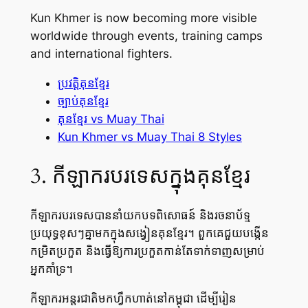
Kun Khmer is now becoming more visible
worldwide through events, training camps
and international fighters.
ប្រវត្តិគុនខ្មែរ
ច្បាប់គុនខ្មែរ
គុនខ្មែរ vs Muay Thai
Kun Khmer vs Muay Thai 8 Styles
3. កីឡាករបរទេសក្នុងគុនខ្មែរ
កីឡាករបរទេសបាននាំយកបទពិសោធន៍ និងរចនាប័ទ្ម
ប្រយុទ្ធខុសៗគ្នាមកក្នុងសង្វៀនគុនខ្មែរ។ ពួកគេជួយបង្កើន
កម្រិតប្រកួត និងធ្វើឱ្យការប្រកួតកាន់តែទាក់ទាញសម្រាប់
អ្នកគាំទ្រ។
កីឡាករអន្តរជាតិមកហ្វឹកហាត់នៅកម្ពុជា ដើម្បីរៀន