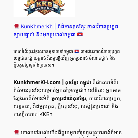
KunKhmerKh | ព័ត៌មានគុនខ្មែរ កាលវិភាគប្រកួត
ផ្សាយផ្ទាល់ និងអ្នកប្រដាល់កម្ពុជា
គេហទំព័រគុនខ្មែរឈានមុខគេនៅកម្ពុជា
តាមដានកាលវិភាគប្រកួត
លទ្ធផល ផ្សាយផ្ទាល់ វីដេអូឡើងវិញ អ្នកប្រដាល់ ចំណាត់ថ្នាក់ និង
ក្លឹបគុនខ្មែរទូទាំងប្រទេស។
KunkhmerKH.com | គុនខ្មែរ កម្ពុជា
គឺជាគេហទំព័រ
ព័ត៌មានគុនខ្មែរសម្រាប់អ្នកគាំទ្រកម្ពុជា។ នៅទីនេះ អ្នកអាច
ស្វែងរកព័ត៌មានអំពី
អ្នកប្រដាល់គុនខ្មែរ
, កាលវិភាគប្រកួត,
លទ្ធផល, វីដេអូប្រកួត, ក្លឹបគុនខ្មែរ, សង្វៀនប្រដាល់ និង
ការហ្វឹកហាត់ KKB។
គោលដៅរបស់យើងគឺជួយអ្នកគាំទ្រក្នុងស្រុករកព័ត៌មាន