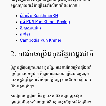
ទទួលស្គាល់កាន់តែច្រើននៅលើឆាកពិភពលោក។
ទំព័រដើម KunkhmerKH
អំពី KKB Kun Khmer Boxing
កីឡាករគុនខ្មែរ
គុនខ្មែរ
Cambodia Kun Khmer
2. ការរីកចម្រើនគុនខ្មែរអន្តរជាតិ
ប៉ុន្មានឆ្នាំចុងក្រោយនេះ គុនខ្មែរ មានការរីកចម្រើនខ្លាំងនៅ
ក្រៅប្រទេសកម្ពុជា។ កីឡាករបរទេសជាច្រើនបានចូលរួម
ប្រកួតក្នុងព្រឹត្តិការណ៍ធំៗនៅភ្នំពេញ បាត់ដំបង សៀមរាប
និងខេត្តផ្សេងៗ។
ការផ្សាយបន្តផ្ទាល់ វីដេអូប្រកួត និងបណ្តាញសង្គម
បានជួយឱ្យអ្នកគាំទ្រអន្តរជាតិ ស្គាល់គុនខ្មែរកាន់តែច្រើន។