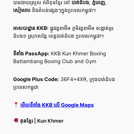
បានងាយស្រួល អំពីគុនខ្មែរ នៅ
បាត់ដំបង
,
ភ្នំពេញ
,
សៀមរាប
និងតំបន់ផ្សេងៗក្នុងប្រទេសកម្ពុជា។
អាសយដ្ឋាន KKB:
ផ្លូវវត្តតាមឹម ភូមិវត្តតាមឹម សង្កាត់អូរ
ដំបង១ ស្រុកសង្កែ ខេត្តបាត់ដំបង ប្រទេសកម្ពុជា។
ទីតាំង PassApp:
KKB Kun Khmer Boxing
Battambang Boxing Club and Gym
Google Plus Code:
36F4+4XR, ក្រុងបាត់ដំបង
ប្រទេសកម្ពុជា
មើលទីតាំង KKB លើ Google Maps
គុនខ្មែរ | Kun Khmer