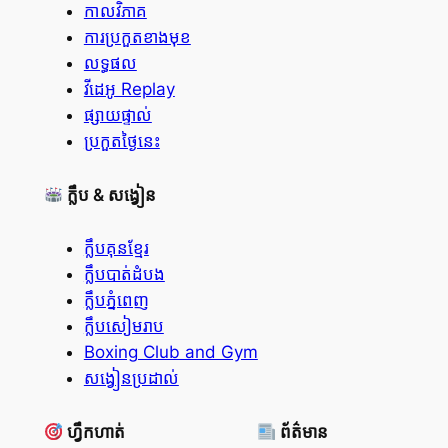
កាលវិភាគ
ការប្រកួតខាងមុខ
លទ្ធផល
វីដេអូ Replay
ផ្សាយផ្ទាល់
ប្រកួតថ្ងៃនេះ
ក្លឹប & សង្វៀន
ក្លឹបគុនខ្មែរ
ក្លឹបបាត់ដំបង
ក្លឹបភ្នំពេញ
ក្លឹបសៀមរាប
Boxing Club and Gym
សង្វៀនប្រដាល់
ហ្វឹកហាត់
ព័ត៌មាន