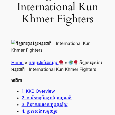
International Kun
Khmer Fighters
Home
»
អ្នកប្រដាល់គុនខ្មែរ
»
កីឡាករគុនខ្មែរ
អន្តរជាតិ | International Kun Khmer Fighters
មាតិកា
1. KKB Overview
2. ការរីកចម្រើនគុនខ្មែរអន្តរជាតិ
3. កីឡាករបរទេសក្នុងគុនខ្មែរ
4. ប្រទេសដែលចូលរួម