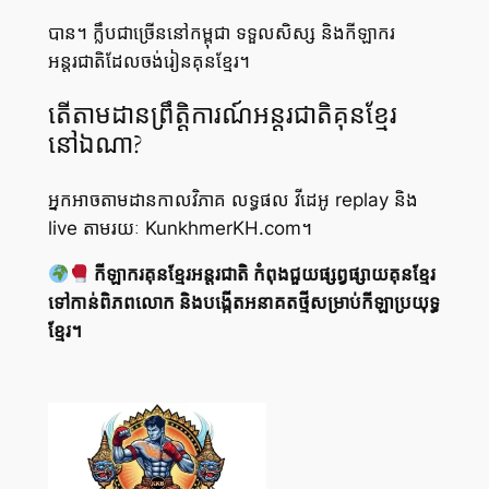
បាន។ ក្លឹបជាច្រើននៅកម្ពុជា ទទួលសិស្ស និងកីឡាករ
អន្តរជាតិដែលចង់រៀនគុនខ្មែរ។
តើតាមដានព្រឹត្តិការណ៍អន្តរជាតិគុនខ្មែរ
នៅឯណា?
អ្នកអាចតាមដានកាលវិភាគ លទ្ធផល វីដេអូ replay និង
live តាមរយៈ KunkhmerKH.com។
កីឡាករគុនខ្មែរអន្តរជាតិ កំពុងជួយផ្សព្វផ្សាយគុនខ្មែរ
ទៅកាន់ពិភពលោក និងបង្កើតអនាគតថ្មីសម្រាប់កីឡាប្រយុទ្ធ
ខ្មែរ។