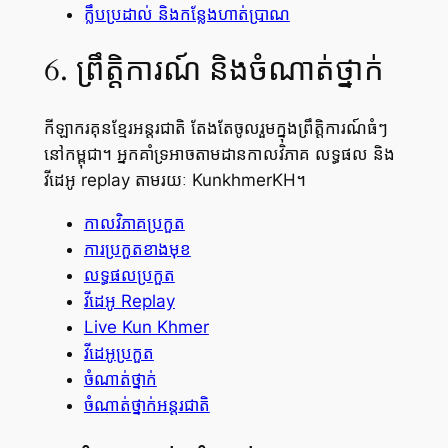
ក្លឹបប្រដាល់ និងកន្លែងហាត់ប្រាណ
6. ព្រឹត្តិការណ៍ និងចំណាត់ថ្នាក់
កីឡាករគុនខ្មែរអន្តរជាតិ តែងតែចូលរួមក្នុងព្រឹត្តិការណ៍ធំៗ
នៅកម្ពុជា។ អ្នកគាំទ្រអាចតាមដានកាលវិភាគ លទ្ធផល និង
វីដេអូ replay តាមរយៈ KunkhmerKH។
កាលវិភាគប្រកួត
ការប្រកួតខាងមុខ
លទ្ធផលប្រកួត
វីដេអូ Replay
Live Kun Khmer
វីដេអូប្រកួត
ចំណាត់ថ្នាក់
ចំណាត់ថ្នាក់អន្តរជាតិ