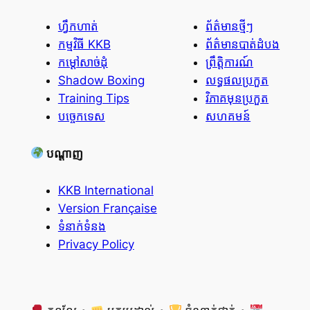
ហ្វឹកហាត់
ព័ត៌មានថ្មីៗ
កម្មវិធី KKB
ព័ត៌មានបាត់ដំបង
កម្ដៅសាច់ដុំ
ព្រឹត្តិការណ៍
Shadow Boxing
លទ្ធផលប្រកួត
Training Tips
វិភាគមុនប្រកួត
បច្ចេកទេស
សហគមន៍
បណ្តាញ
KKB International
Version Française
ទំនាក់ទំនង
Privacy Policy