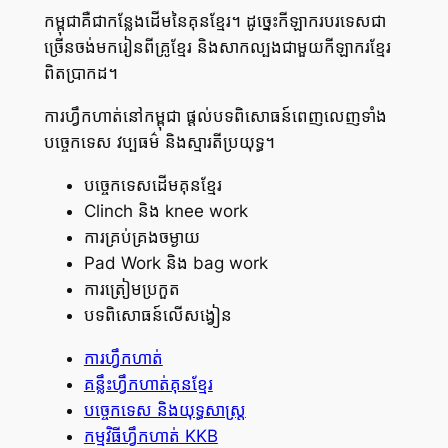
កម្ពុជាគឺជាកន្លែងដើមនៃគុនខ្មែរ។ ដូច្នេះកីឡាករបរទេសជា
ច្រើនចង់មករៀនពីគ្រូខ្មែរ និងសាកល្បងជាមួយកីឡាករខ្មែរ
ពិតប្រាកដ។
ការហ្វឹកហាត់នៅកម្ពុជា ផ្តល់បទពិសោធន៍ពេញលេញទាំង
បច្ចេកទេស វប្បធម៌ និងស្មារតីប្រយុទ្ធ។
បច្ចេកទេសដើមគុនខ្មែរ
Clinch និង knee work
ការគ្រប់គ្រងចម្ងាយ
Pad Work និង bag work
ការត្រៀមប្រកួត
បទពិសោធន៍លើសង្វៀន
ការហ្វឹកហាត់
គន្លឹះហ្វឹកហាត់គុនខ្មែរ
បច្ចេកទេស និងយុទ្ធសាស្ត្រ
កម្មវិធីហ្វឹកហាត់ KKB