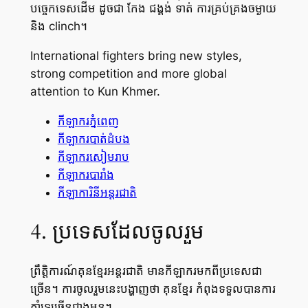
បច្ចេកទេសដើម ដូចជា កែង ជង្គង់ ទាត់ ការគ្រប់គ្រងចម្ងាយ
និង clinch។
International fighters bring new styles,
strong competition and more global
attention to Kun Khmer.
កីឡាករភ្នំពេញ
កីឡាករបាត់ដំបង
កីឡាករសៀមរាប
កីឡាករបារាំង
កីឡាការិនីអន្តរជាតិ
4. ប្រទេសដែលចូលរួម
ព្រឹត្តិការណ៍គុនខ្មែរអន្តរជាតិ មានកីឡាករមកពីប្រទេសជា
ច្រើន។ ការចូលរួមនេះបង្ហាញថា គុនខ្មែរ កំពុងទទួលបានការ
គាំទ្រច្រើនជាងមុន។