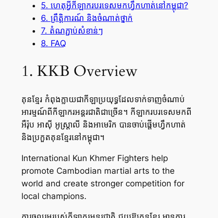
5. ហេតុអ្វីកីឡាករបរទេសមកហ្វឹកហាត់នៅកម្ពុជា?
6. ព្រឹត្តិការណ៍ និងចំណាត់ថ្នាក់
7. តំណភ្ជាប់សំខាន់ៗ
8. FAQ
1. KKB Overview
គុនខ្មែរ កំពុងក្លាយជាកីឡាប្រយុទ្ធដែលទាក់ទាញចំណាប់
អារម្មណ៍ពីកីឡាករអន្តរជាតិជាច្រើន។ កីឡាករបរទេសមកពី
អឺរ៉ុប អាស៊ី អូស្ត្រាលី និងអាមេរិក បានចាប់ផ្តើមហ្វឹកហាត់
និងប្រកួតគុនខ្មែរនៅកម្ពុជា។
International Kun Khmer Fighters help
promote Cambodian martial arts to the
world and create stronger competition for
local champions.
ការចូលរួមរបស់កីឡាករអន្តរជាតិ ជួយឱ្យគុនខ្មែរ មានការ