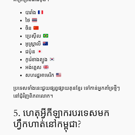
បារាំង
ថៃ
ចិន
ប្រេស៊ីល
អូស្ត្រាលី
ជប៉ុន
កូរ៉េខាងត្បូង
អង់គ្លេស
សហរដ្ឋអាមេរិក
ប្រទេសទាំងនេះជួយផ្សព្វផ្សាយគុនខ្មែរ ទៅកាន់អ្នកគាំទ្រថ្មីៗ
នៅជុំវិញពិភពលោក។
5. ហេតុអ្វីកីឡាករបរទេសមក
ហ្វឹកហាត់នៅកម្ពុជា?