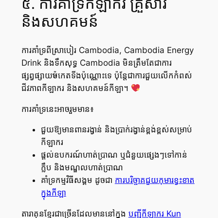
៥. ការគាំទ្រកីឡាករ គ្រួសារ
និងសហគមន៍
ការគាំទ្រពីស្រាបៀរ Cambodia, Cambodia Energy
Drink និងទឹកសុទ្ធ Cambodia មិនត្រឹមតែជាការ
ផ្សព្វផ្សាយម៉ာកេតទីងប៉ុណ្ណោះទេ ប៉ុន្តែជាការជួយលើកកំពស់
ជីវភាពកីឡាករ និងសហគមន៍កីឡា។
ការគាំទ្រនេះអាចរួមមាន៖
ជួយឱ្យមានពានរង្វាន់ និងប្រាក់រង្វាន់ខ្ពង់ខ្ពស់សម្រាប់
កីឡាករ
ផ្តល់ឧបករណ៍ហាត់ប្រាណ ឬជំនួយផ្សេងៗទៅកាន់
ក្លឹប និងមណ្ឌលហាត់ប្រាណ
គាំទ្រកម្មវិធីសង្គម ដូចជា
ការបរិច្ចាគជួយកុមារខ្វះខាត
ក្នុងកីឡា
តារាគុនខ្មែរជាច្រើនដែលមាននៅក្នុង
បញ្ជីកីឡាករ Kun