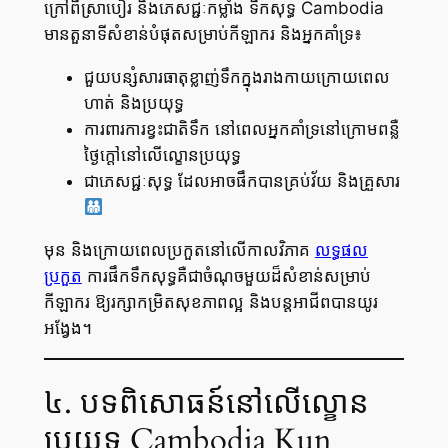
ក្រៅពីស្រាបៀរ និងភេសជ្ជៈកម្លាំង ទឹកសុទ្ធ Cambodia
មានតួនាទីសំខាន់បំផុតសម្រាប់កីឡាករ និងអ្នកគាំទ្រ៖
ជួយបន្សំសារធាតុខ្លាញ់ទឹកក្នុងរាងកាយក្រោយពេល
ហាត់ និងប្រយុទ្ធ
ការពារការខ្វះជាតិទឹក នៅពេលអ្នកគាំទ្រនៅក្រោមពន្លឺ
ថ្ងៃក្តៅនៅលើល្ខោនប្រយុទ្ធ
ជាភេសជ្ជៈសុទ្ធ ដែលអាចផឹកបានគ្រប់វ័យ និងគ្រួសារ
មុន និងក្រោយពេលប្រកួតនៅលើកាលវិភាគ
លទ្ធផល
ប្រកួត
ការផឹកទឹកសុទ្ធគឺជាចំណុចមួយដ៏សំខាន់សម្រាប់
កីឡាករ ឱ្យរក្សាកម្រិតសុខភាពល្អ និងបន្តអាជីពបានយូរ
អង្វែង។
៤. បទពិសោធន៍នៅលើល្ខោន
ប្រយុទ្ធ Cambodia Kun