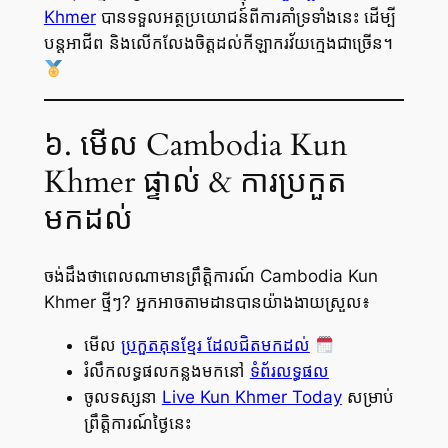
Khmer
បានទទួលអត្ថប្រយោជន៍ពីការគាំទ្រទាំងនេះ ដើម្បី
បន្តអាជីព និងលើកលែងចិត្តដល់កីឡាករវ័យក្មេងជាច្រើន។
៦. មើល Cambodia Kun
Khmer ផ្ទាល់ & ការប្រកួត
មកដល់
ចង់ដឹងថាពេលណាមាន​ព្រឹត្តិការណ៍ Cambodia Kun
Khmer ថ្មីៗ? អ្នកអាចតាមដានបានយ៉ាងងាយស្រួល៖
មើល
ប្រកួតគុនខ្មែរ ដែលជិតមកដល់
រំលឹកលទ្ធផលកន្លងមកនៅ
ទំព័រលទ្ធផល
ចូលទស្សនា
Live Kun Khmer Today
សម្រាប់
ព្រឹត្តិការណ៍ថ្ងៃនេះ