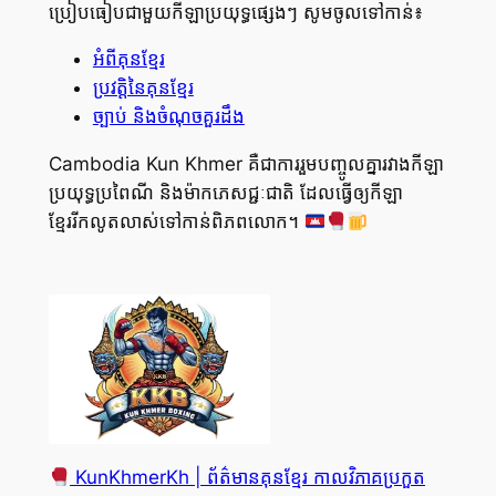
ប្រៀបធៀបជាមួយកីឡាប្រយុទ្ធផ្សេងៗ សូមចូលទៅកាន់៖
អំពីគុនខ្មែរ
ប្រវត្តិនៃគុនខ្មែរ
ច្បាប់ និងចំណុចគួរដឹង
Cambodia Kun Khmer គឺជាការរួមបញ្ចូលគ្នារវាងកីឡា
ប្រយុទ្ធប្រពៃណី និងម៉ាកភេសជ្ជៈជាតិ ដែលធ្វើឲ្យកីឡា
ខ្មែររីកលូតលាស់ទៅកាន់ពិភពលោក។
KunKhmerKh | ព័ត៌មានគុនខ្មែរ កាលវិភាគប្រកួត