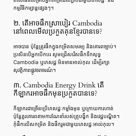
ពិសោធន៍សម្រាប់អ្នកគាំទ្រដែលភ្ជាប់ជាមួយភេសជ្ជៈ និង
កម្មវិធីកម្សាន្តផ្សេងៗ។
២. តើអាចផឹកស្រាបៀរ Cambodia
នៅពេលមើលប្រកួតគុនខ្មែរ​បានទេ?
អាចបាន ប៉ុន្តែត្រូវផឹកក្នុងកម្រិតសមរម្យ និងគោរពច្បាប់។
ប្រសិនបើអ្នកបើកបរ សូមជ្រើសរើសផឹកទឹកសុទ្ធ
Cambodia ឬភេសជ្ជៈមិនមានអាល់កុល ដើម្បីរក្សា
សុវត្ថិភាពផ្លូវចរាចរណ៍។
៣. Cambodia Energy Drink តើ
កីឡាករអាចផឹកមុនប្រកួតបានទេ?
កីឡាករជាច្រើនប្រើភេសជ្ជៈកម្លាំងមុន ឬក្រោយការហាត់
ប៉ុន្តែគួរគោរពតាមការណែនាំរបស់​គ្រូបង្វឹក និងវេជ្ជបណ្ឌិត។
កុំផឹកលើសកម្រិត និងផឹករួមជាមួយភេសជ្ជៈអាល់កុល។