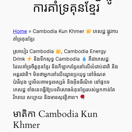
ការគាំទ្រគុនខ្មែរ
Home
»
Cambodia Kun Khmer
ភេសជ្ជៈផ្លូវការ
គាំទ្រគុនខ្មែរ
ស្រាបៀរ Cambodia
, Cambodia Energy
Drink
និង​ទឹកសុទ្ធ Cambodia
គឺជាភេសជ្ជៈ
ដែលគាំទ្រ​ចិត្តគុនខ្មែរ និង​កីឡាករ​ខ្មែរ​នៅលើលំដាប់ជាតិ និង
អន្តរជាតិ។ មិនថាអ្នកនៅលើល្ខោនប្រយុទ្ធ នៅចំណត
ប៉ាវីលុង ឬមើលតាមទូរទស្សន៍ និងអ៊ីនធឺណិត នៅផ្ទះទេ
ភេសជ្ជៈទាំងនេះធ្វើឱ្យបទពិសោធន៍​គុនខ្មែររបស់អ្នកកាន់តែ
រីករាយ សប្បាយ និងមានសុវត្ថិភាព។
មាតិកា Cambodia Kun
Khmer