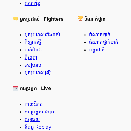
សហព័ន្ធ
អ្នកប្រដាល់ | Fighters
ចំណាត់ថ្នាក់
អ្នកប្រដាល់ទាំងអស់
ចំណាត់ថ្នាក់
កីឡាករថ្មី
ចំណាត់ថ្នាក់ជាតិ
បាត់ដំបង
អន្តរជាតិ
ភ្នំពេញ
សៀមរាប
អ្នកប្រដាល់ស្ត្រី
ការប្រកួត | Live
កាលវិភាគ
ការប្រកួតខាងមុខ
លទ្ធផល
វីដេអូ Replay