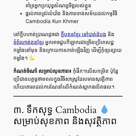
គាំទ្រអ្នកប្រយុទ្ធសំណព្វចិត្តរបស់ខ្លួន
ផ្តល់ភាពស៊្រលំបាំង និងភាពទាន់សម័យដល់កម្មវិធី
Cambodia Kun Khmer
នៅក្លឹបហាត់ប្រាណដូចជា
ក្លឹបគុនខ្មែរ នៅបាត់ដំបង
និង
ទំព័រ​ហាត់គុនខ្មែរ
អ្នកអាចជួបកីឡាករជាច្រើនប្រើភេសជ្ជៈ
កម្លាំងនៅមុន និងក្រោយការហាត់ឡើងវិញ ដើម្បីកុំឲ្យខ្សោយ
កម្លាំង។
កំណត់ចំណាំ សម្រាប់សុខភាព៖
កុំផឹក។លើសកម្រិត ប៉ុន្តែ
ប្រើ​ជា​ឧបត្ថម្ភថាមពលក្នុងវិធីសាស្ត្រដែលមានសុវត្ថិភាព
ហើយគោរពដល់ការណែនាំលើកំណត់ស្លាកផលិតផល។
៣. ទឹកសុទ្ធ Cambodia
សម្រាប់សុខភាព និងសុវត្ថិភាព