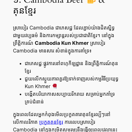
គុនខ្មែរ
ស្រាបៀរ Cambodia ជាភេសជ្ជៈដែលភ្ជាប់យ៉ាងជិតស្និទ្ធ
ជាមួយ​វប្បធម៌ និងការកម្សាន្តរបស់ប្រជាជាតិខ្មែរ។ នៅក្នុង
ព្រឹត្តិការណ៍
Cambodia Kun Khmer
ស្រាបៀរ
Cambodia មានសារៈសំខាន់ក្នុងការគាំទ្រ៖
ជាភេសជ្ជៈផ្លូវការ​នៅពហុកីឡដ្ឋាន និងព្រឹត្តិការណ៍គុន
ខ្មែរ
ជួយលើកស្ទួយភាពគួរឱ្យទាក់ទាញរបស់​កម្មវិធីប្រយុទ្ធ
Kun Khmer
បង្កើតបរិយាកាសសប្បាយរីករាយ សម្រាប់អ្នកគាំទ្រ
គ្រប់ជំនាន់
ក្នុងពេលដែលអ្នកកំពុងមើលប្រកួតតារាគុនខ្មែរល្បីៗនៅ
លើកាលវិភាគ
ប្រកួតគុនខ្មែរ
ការលេបស្រាបៀរ
Cambodia នៅក្នុងកម្រិតសមរម្យនឹងធ្វើឲ្យពេលវេលានេះ