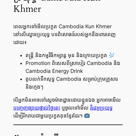
Khmer
ពេលអ្នកទៅមើលប្រកួត Cambodia Kun Khmer
នៅលើល្ខោនប្រយុទ្ធ បទពិសោធន៍របស់អ្នកនឹងពោរពេញ
ដោយ៖
តន្ត្រី និងកម្មវិធីកម្សាន្ត មុន និងក្រោយប្រកួត
Promotion ពិសេសពីស្រាបៀរ Cambodia និង
Cambodia Energy Drink
តូបលក់ទឹកសុទ្ធ Cambodia សម្រាប់ក្រុមគ្រួសារ
និងក្មេងៗ
បើអ្នកមិនអាចទៅស្តេចម៉ាតដ្ឋានដោយខ្លួនឯង អ្នកអាចមើល
បញ្ចេញផ្សាយផ្ទាល់ថ្ងៃនេះ
ឬចូលទៅមើល
វីដេអូប្រយុទ្ធ
ដើម្បីរីករាយជាមួយប្រកួតគុនខ្មែរដែរ។