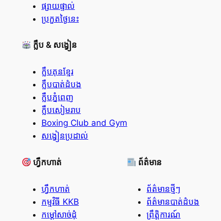
ផ្សាយផ្ទាល់
ប្រកួតថ្ងៃនេះ
ក្លឹប & សង្វៀន
ក្លឹបគុនខ្មែរ
ក្លឹបបាត់ដំបង
ក្លឹបភ្នំពេញ
ក្លឹបសៀមរាប
Boxing Club and Gym
សង្វៀនប្រដាល់
ហ្វឹកហាត់
ព័ត៌មាន
ហ្វឹកហាត់
ព័ត៌មានថ្មីៗ
កម្មវិធី KKB
ព័ត៌មានបាត់ដំបង
កម្ដៅសាច់ដុំ
ព្រឹត្តិការណ៍