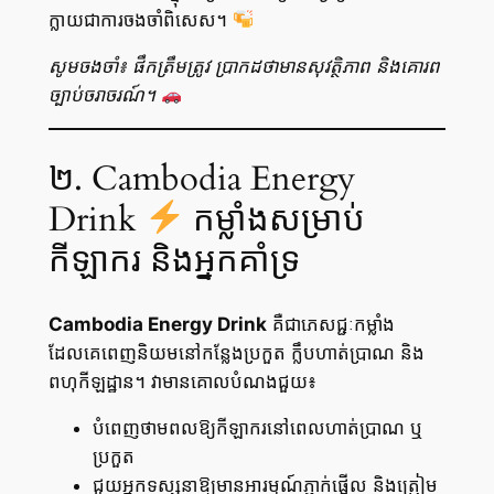
ក្លាយជាការចងចាំពិសេស។
សូមចងចាំ៖ ផឹកត្រឹមត្រូវ ប្រាកដថាមានសុវត្ថិភាព និងគោរព
ច្បាប់ចរាចរណ៍។
២. Cambodia Energy
Drink
កម្លាំងសម្រាប់
កីឡាករ និងអ្នកគាំទ្រ
Cambodia Energy Drink
គឺជាភេសជ្ជៈកម្លាំង
ដែលគេពេញនិយមនៅកន្លែងប្រកួត ក្លឹបហាត់ប្រាណ និង
ពហុកីឡដ្ឋាន។ វាមានគោលបំណងជួយ៖
បំពេញថាមពលឱ្យកីឡាករនៅពេលហាត់ប្រាណ ឬ
ប្រកួត
ជួយអ្នកទស្សនាឱ្យមានអារម្មណ៍ភ្ញាក់ផ្អើល និងត្រៀម