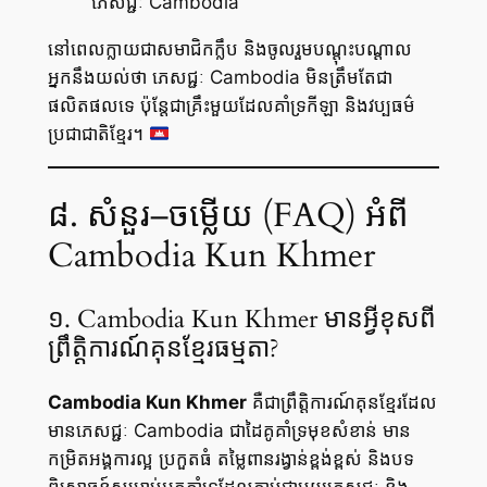
ភេសជ្ជៈ Cambodia
នៅពេលក្លាយជាសមាជិកក្លឹប និងចូលរួមបណ្តុះបណ្តាល
អ្នកនឹងយល់ថា ភេសជ្ជៈ Cambodia មិនត្រឹមតែជា
ផលិតផលទេ ប៉ុន្តែជាគ្រឹះមួយដែលគាំទ្រកីឡា និងវប្បធម៌
ប្រជាជាតិខ្មែរ។
៨. សំនួរ–ចម្លើយ (FAQ) អំពី
Cambodia Kun Khmer
១. Cambodia Kun Khmer មានអ្វីខុសពី
ព្រឹត្តិការណ៍គុនខ្មែរ​ធម្មតា?
Cambodia Kun Khmer
គឺជាព្រឹត្តិការណ៍គុនខ្មែរដែល
មានភេសជ្ជៈ Cambodia ជាដៃគូគាំទ្រមុខសំខាន់ មាន
កម្រិតអង្គការល្អ ប្រកួតធំ តម្លៃពានរង្វាន់ខ្ពង់ខ្ពស់ និងបទ