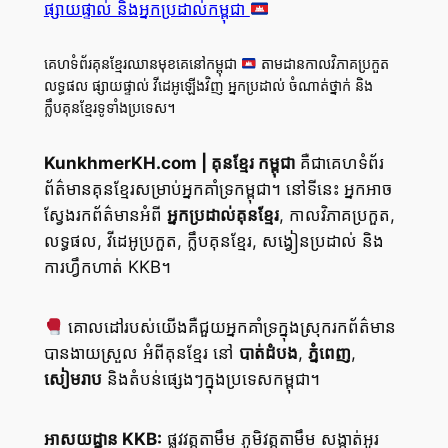
ផ្សាយផ្ទាល់ និងអ្នកប្រដាល់កម្ពុជា
គេហទំព័រគុនខ្មែរឈានមុខគេនៅកម្ពុជា
តាមដានកាលវិភាគប្រកួត
លទ្ធផល ផ្សាយផ្ទាល់ វីដេអូឡើងវិញ អ្នកប្រដាល់ ចំណាត់ថ្នាក់ និង
ក្លឹបគុនខ្មែរទូទាំងប្រទេស។
KunkhmerKH.com | គុនខ្មែរ កម្ពុជា
គឺជាគេហទំព័រ
ព័ត៌មានគុនខ្មែរសម្រាប់អ្នកគាំទ្រកម្ពុជា។ នៅទីនេះ អ្នកអាច
ស្វែងរកព័ត៌មានអំពី
អ្នកប្រដាល់គុនខ្មែរ
, កាលវិភាគប្រកួត,
លទ្ធផល, វីដេអូប្រកួត, ក្លឹបគុនខ្មែរ, សង្វៀនប្រដាល់ និង
ការហ្វឹកហាត់ KKB។
គោលដៅរបស់យើងគឺជួយអ្នកគាំទ្រក្នុងស្រុករកព័ត៌មាន
បានងាយស្រួល អំពីគុនខ្មែរ នៅ
បាត់ដំបង
,
ភ្នំពេញ
,
សៀមរាប
និងតំបន់ផ្សេងៗក្នុងប្រទេសកម្ពុជា។
អាសយដ្ឋាន KKB:
ផ្លូវវត្តតាមឹម ភូមិវត្តតាមឹម សង្កាត់អូរ