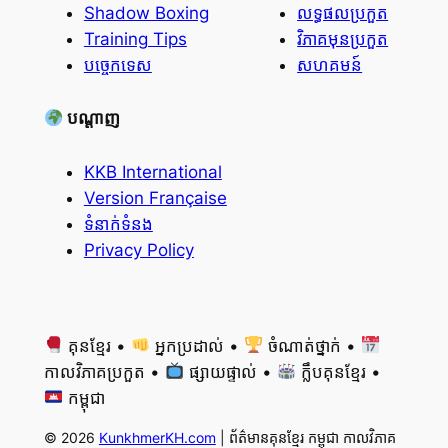
Shadow Boxing
លទ្ធផលប្រកួត
Training Tips
វិភាគមុនប្រកួត
បច្ចេកទេស
សហគមន៍
បណ្តាញ
KKB International
Version Française
ទំនាក់ទំនង
Privacy Policy
គុនខ្មែរ •
អ្នកប្រដាល់ •
ចំណាត់ថ្នាក់ •
កាលវិភាគប្រកួត •
ផ្សាយផ្ទាល់ •
ក្លឹបគុនខ្មែរ •
កម្ពុជា
© 2026
KunkhmerKH.com
| ព័ត៌មានគុនខ្មែរ កម្ពុជា កាលវិភាគ