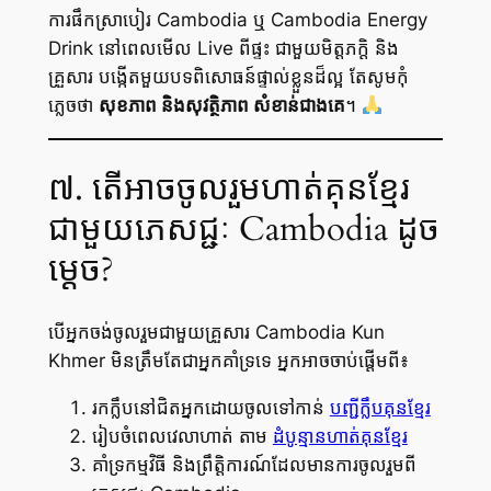
ការផឹកស្រាបៀរ Cambodia ឬ Cambodia Energy
Drink នៅពេលមើល Live ពីផ្ទះ ជាមួយមិត្តភក្តិ និង
គ្រួសារ បង្កើតមួយបទពិសោធន៍ផ្ទាល់ខ្លួនដ៏ល្អ តែសូមកុំ
ភ្លេចថា
សុខភាព និងសុវត្ថិភាព សំខាន់ជាងគេ
។
៧. តើអាចចូលរួមហាត់គុនខ្មែរ
ជាមួយភេសជ្ជៈ Cambodia ដូច
ម្តេច?
បើអ្នកចង់ចូលរួមជាមួយគ្រួសារ Cambodia Kun
Khmer មិនត្រឹមតែជាអ្នកគាំទ្រទេ អ្នកអាចចាប់ផ្តើមពី៖
រកក្លឹបនៅជិតអ្នកដោយចូលទៅកាន់
បញ្ជីក្លឹបគុនខ្មែរ
រៀបចំពេលវេលាហាត់ តាម
ដំបូន្មានហាត់គុនខ្មែរ
គាំទ្រកម្មវិធី និងព្រឹត្តិការណ៍ដែលមានការចូលរួមពី