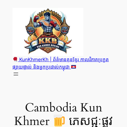
Skip
to
content
KunKhmerKh | ព័ត៌មានគុនខ្មែរ កាលវិភាគប្រកួត
ផ្សាយផ្ទាល់ និងអ្នកប្រដាល់កម្ពុជា
Cambodia Kun
Khmer
ភេសជ្ជៈផ្លូវ