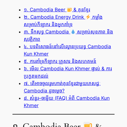
១. Cambodia Beer
& គុនខ្មែរ
២. Cambodia Energy Drink
កម្លាំង
សម្រាប់កីឡាករ និងអ្នកគាំទ្រ
៣. ទឹកសុទ្ធ Cambodia
សម្រាប់សុខភាព និង
សុវត្ថិភាព
៤. បទពិសោធន៍នៅលើល្ខោនប្រយុទ្ធ Cambodia
Kun Khmer
៥. ការគាំទ្រកីឡាករ គ្រួសារ និងសហគមន៍
៦. មើល Cambodia Kun Khmer ផ្ទាល់ & ការ
ប្រកួតមកដល់
៧. តើអាចចូលរួមហាត់គុនខ្មែរជាមួយភេសជ្ជៈ
Cambodia ដូចម្តេច?
៨. សំនួរ–ចម្លើយ (FAQ) អំពី Cambodia Kun
Khmer
១. Cambodia Beer
&