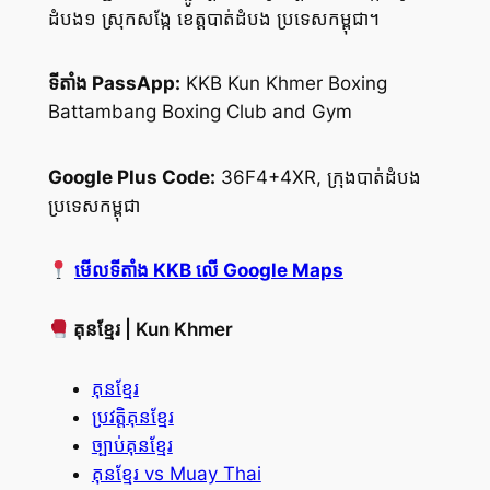
ដំបង១ ស្រុកសង្កែ ខេត្តបាត់ដំបង ប្រទេសកម្ពុជា។
ទីតាំង PassApp:
KKB Kun Khmer Boxing
Battambang Boxing Club and Gym
Google Plus Code:
36F4+4XR, ក្រុងបាត់ដំបង
ប្រទេសកម្ពុជា
មើលទីតាំង KKB លើ Google Maps
គុនខ្មែរ | Kun Khmer
គុនខ្មែរ
ប្រវត្តិគុនខ្មែរ
ច្បាប់គុនខ្មែរ
គុនខ្មែរ vs Muay Thai