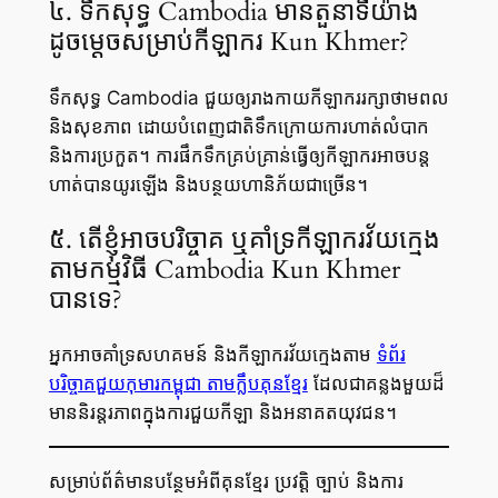
៤. ទឹកសុទ្ធ Cambodia មានតួនាទីយ៉ាង
ដូចម្តេចសម្រាប់កីឡាករ Kun Khmer?
ទឹកសុទ្ធ Cambodia ជួយឲ្យរាងកាយកីឡាកររក្សាថាមពល
និងសុខភាព ដោយបំពេញជាតិទឹកក្រោយការហាត់លំបាក
និងការប្រកួត។ ការផឹកទឹកគ្រប់គ្រាន់ធ្វើឲ្យកីឡាករអាចបន្ត
ហាត់បានយូរឡើង និងបន្ថយហានិភ័យជាច្រើន។
៥. តើខ្ញុំអាចបរិច្ចាគ ឬគាំទ្រកីឡាករវ័យក្មេង
តាមកម្មវិធី Cambodia Kun Khmer
បានទេ?
អ្នកអាចគាំទ្រសហគមន៍ និងកីឡាករវ័យក្មេងតាម
ទំព័រ
បរិច្ចាគជួយកុមារកម្ពុជា តាមក្លឹបគុនខ្មែរ
ដែលជាគន្លងមួយដ៏
មាននិរន្តរភាពក្នុងការជួយកីឡា និងអនាគតយុវជន។
សម្រាប់ព័ត៌មានបន្ថែមអំពីគុនខ្មែរ ប្រវត្តិ ច្បាប់ និងការ