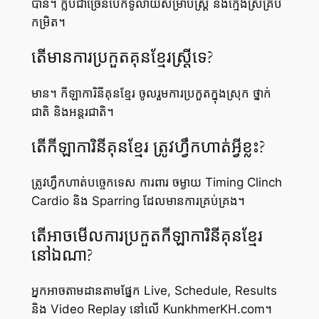
បាន។ ក្លឹបជាច្រើនបើកទូលាយសម្រាប់ស្ត្រី និងក្មេងស្រីគ្រប់
កម្រិត។
តើមានការប្រកួតគុនខ្មែរស្ត្រីទេ?
មាន។ កីឡាការិនីគុនខ្មែរ ចូលរួមការប្រកួតក្នុងស្រុក ថ្នាក់
ជាតិ និងអន្តរជាតិ។
តើកីឡាការិនីគុនខ្មែរ ត្រូវហ្វឹកហាត់អ្វីខ្លះ?
ត្រូវហ្វឹកហាត់បច្ចេកទេស ការពារ ចម្ងាយ Timing Clinch
Cardio និង Sparring ដែលមានការគ្រប់គ្រង។
តើអាចមើលការប្រកួតកីឡាការិនីគុនខ្មែរ
នៅឯណា?
អ្នកអាចតាមដានតាមផ្នែក Live, Schedule, Results
និង Video Replay នៅលើ KunkhmerKH.com។