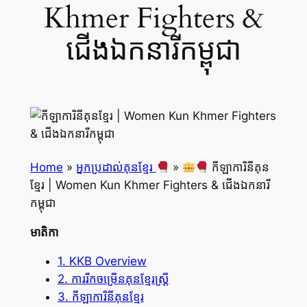
Khmer Fighters &
ជើងឯកនារីកម្ពុជា
Home
»
អ្នកប្រដាល់គុនខ្មែរ
»
កីឡាការិនីគុន
ខ្មែរ | Women Kun Khmer Fighters & ជើងឯកនារី
កម្ពុជា
មាតិកា
1. KKB Overview
2. ការរីកចម្រើនគុនខ្មែរស្ត្រី
3. កីឡាការិនីគុនខ្មែរ