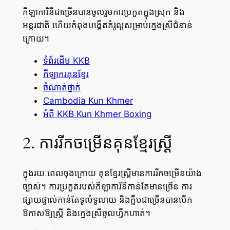
កីឡាការិនីជាច្រើនបានចូលរួមការប្រកួតក្នុងស្រុក និង
អន្តរជាតិ ហើយកំពុងបង្កើតគំរូល្អសម្រាប់ក្មេងស្រីជំនាន់
ក្រោយ។
ទំព័រដើម KKB
កីឡាករគុនខ្មែរ
ចំណាត់ថ្នាក់
Cambodia Kun Khmer
អំពី KKB Kun Khmer Boxing
2. ការរីកចម្រើនគុនខ្មែរស្ត្រី
ក្នុងរយៈពេលចុងក្រោយ គុនខ្មែរស្ត្រីមានការរីកចម្រើនយ៉ាង
ច្បាស់។ ការប្រកួតរបស់កីឡាការិនីកាន់តែមានច្រើន ការ
ផ្សាយផ្ទាល់កាន់តែទូលំទូលាយ និងក្លឹបជាច្រើនបានបើក
ឱកាសឱ្យស្ត្រី និងក្មេងស្រីចូលហ្វឹកហាត់។