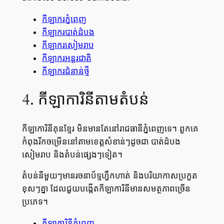
កីឡាករភ្នំពេញ
កីឡាករបាត់ដំបង
កីឡាករសៀមរាប
កីឡាករអន្តរជាតិ
កីឡាករជំនាន់ថ្មី
4. កីឡាការិនីតាមតំបន់
កីឡាការិនីគុនខ្មែរ មិនមានតែនៅរាជធានីភ្នំពេញទេ។ ពួកគេ
កំពុងរីកចម្រើននៅតាមខេត្តសំខាន់ៗដូចជា បាត់ដំបង
សៀមរាប និងតំបន់ផ្សេងៗទៀត។
តំបន់នីមួយៗមានរចនាប័ទ្មហ្វឹកហាត់ និងបរិយាកាសប្រកួត
ខុសៗគ្នា ដែលជួយបង្កើតកីឡាការិនីមានសមត្ថភាពច្រើន
ប្រភេទ។
កីឡាការិនីភ្នំពេញ