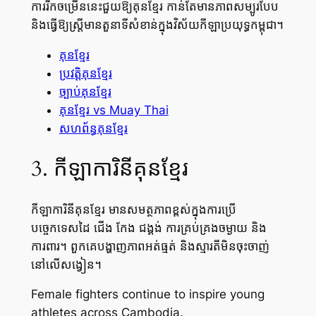
ការរីកចម្រើននេះជួយឱ្យគុនខ្មែរ កាន់តែមានភាពសម្បូរបែប
និងធ្វើឱ្យស្ត្រីមានតួនាទីសំខាន់ក្នុងវិស័យកីឡាប្រយុទ្ធកម្ពុជា។
គុនខ្មែរ
ប្រវត្តិគុនខ្មែរ
ច្បាប់គុនខ្មែរ
គុនខ្មែរ vs Muay Thai
សហព័ន្ធគុនខ្មែរ
3. កីឡាការិនីគុនខ្មែរ
កីឡាការិនីគុនខ្មែរ មានសមត្ថភាពខ្ពស់ក្នុងការប្រើ
បច្ចេកទេសដៃ ជើង កែង ជង្គង់ ការគ្រប់គ្រងចម្ងាយ និង
ការពារ។ ពួកគេបង្ហាញភាពអត់ធ្មត់ និងស្មារតីមិនចុះចាញ់
នៅលើសង្វៀន។
Female fighters continue to inspire young
athletes across Cambodia.