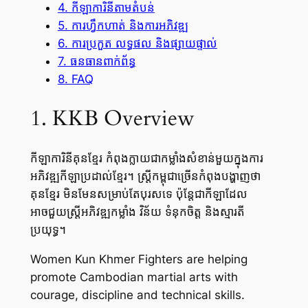
4. កីឡាការិនីតាមតំបន់
5. ការហ្វឹកហាត់ និងការអភិវឌ្ឍ
6. ការប្រកួត លទ្ធផល និងផ្សាយផ្ទាល់
7. ធនធានពាក់ព័ន្ធ
8. FAQ
1. KKB Overview
កីឡាការិនីគុនខ្មែរ កំពុងក្លាយជាកម្លាំងសំខាន់មួយក្នុងការ
អភិវឌ្ឍកីឡាប្រដាល់ខ្មែរ។ ស្ត្រីកម្ពុជាច្រើនកំពុងបង្ហាញថា
គុនខ្មែរ មិនមែនសម្រាប់តែបុរសទេ ប៉ុន្តែជាកីឡាដែល
អាចជួយស្ត្រីអភិវឌ្ឍកម្លាំង វិន័យ ទំនុកចិត្ត និងស្មារតី
ប្រយុទ្ធ។
Women Kun Khmer Fighters are helping
promote Cambodian martial arts with
courage, discipline and technical skills.