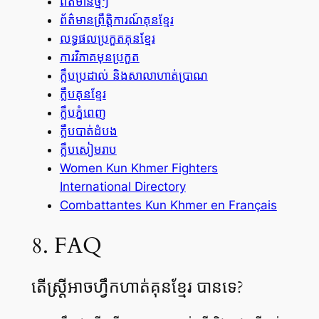
ព័ត៌មានថ្មីៗ
ព័ត៌មានព្រឹត្តិការណ៍គុនខ្មែរ
លទ្ធផលប្រកួតគុនខ្មែរ
ការវិភាគមុនប្រកួត
ក្លឹបប្រដាល់ និងសាលាហាត់ប្រាណ
ក្លឹបគុនខ្មែរ
ក្លឹបភ្នំពេញ
ក្លឹបបាត់ដំបង
ក្លឹបសៀមរាប
Women Kun Khmer Fighters
International Directory
Combattantes Kun Khmer en Français
8. FAQ
តើស្ត្រីអាចហ្វឹកហាត់គុនខ្មែរ បានទេ?