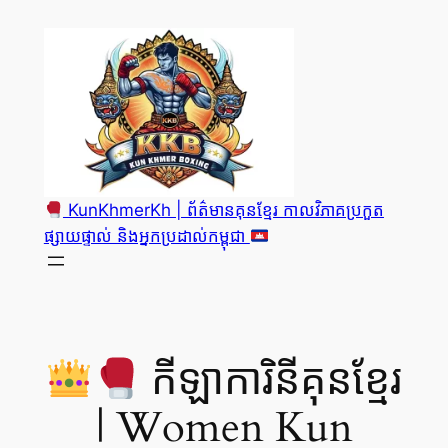
Skip
to
content
KunKhmerKh | ព័ត៌មានគុនខ្មែរ កាលវិភាគប្រកួត
ផ្សាយផ្ទាល់ និងអ្នកប្រដាល់កម្ពុជា
កីឡាការិនីគុនខ្មែរ
| Women Kun