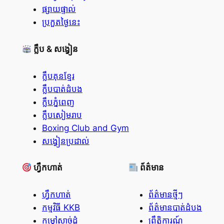
ផ្សាយផ្ទាល់
ប្រកួតថ្ងៃនេះ
ក្លឹប & សង្វៀន
ក្លឹបគុនខ្មែរ
ក្លឹបបាត់ដំបង
ក្លឹបភ្នំពេញ
ក្លឹបសៀមរាប
Boxing Club and Gym
សង្វៀនប្រដាល់
ហ្វឹកហាត់
ព័ត៌មាន
ហ្វឹកហាត់
ព័ត៌មានថ្មីៗ
កម្មវិធី KKB
ព័ត៌មានបាត់ដំបង
កម្ដៅសាច់ដុំ
ព្រឹត្តិការណ៍