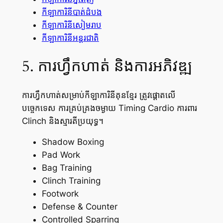
កីឡាការិនីបាត់ដំបង
កីឡាការិនីសៀមរាប
កីឡាការិនីអន្តរជាតិ
5. ការហ្វឹកហាត់ និងការអភិវឌ្ឍ
ការហ្វឹកហាត់សម្រាប់កីឡាការិនីគុនខ្មែរ ត្រូវផ្តោតលើ
បច្ចេកទេស ការគ្រប់គ្រងចម្ងាយ Timing Cardio ការពារ
Clinch និងស្មារតីប្រយុទ្ធ។
Shadow Boxing
Pad Work
Bag Training
Clinch Training
Footwork
Defense & Counter
Controlled Sparring