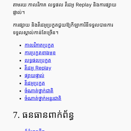
តាមរយៈកាលវិភាគ លទ្ធផល វីដេអូ Replay និងការផ្សាយ
ផ្ទាល់។
ការផ្សាយ និងវីដេអូប្រកួតជួយឱ្យកីឡាការិនីទទួលបានការ
ទទួលស្គាល់កាន់តែច្រើន។
កាលវិភាគប្រកួត
ការប្រកួតខាងមុខ
លទ្ធផលប្រកួត
វីដេអូ Replay
ផ្សាយផ្ទាល់
វីដេអូប្រកួត
ចំណាត់ថ្នាក់ជាតិ
ចំណាត់ថ្នាក់អន្តរជាតិ
7. ធនធានពាក់ព័ន្ធ