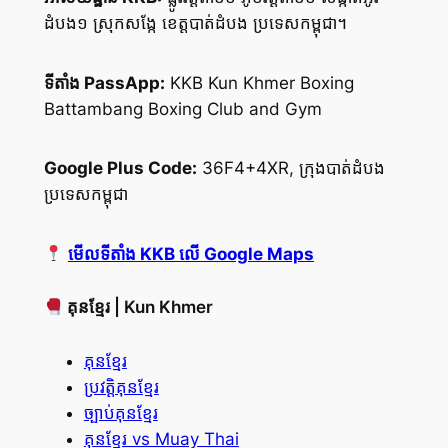
ដំបង១ ស្រុកសង្កែ ខេត្តបាត់ដំបង ប្រទេសកម្ពុជា។
ទីតាំង PassApp:
KKB Kun Khmer Boxing
Battambang Boxing Club and Gym
Google Plus Code:
36F4+4XR, ក្រុងបាត់ដំបង
ប្រទេសកម្ពុជា
មើលទីតាំង KKB លើ Google Maps
គុនខ្មែរ | Kun Khmer
គុនខ្មែរ
ប្រវត្តិគុនខ្មែរ
ច្បាប់គុនខ្មែរ
គុនខ្មែរ vs Muay Thai