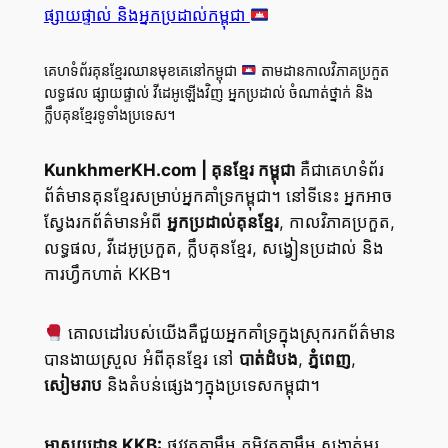
ផ្សាយផ្ទាល់ និងអ្នកប្រដាល់កម្ពុជា
គេហទំព័រគុនខ្មែរឈានមុខគេនៅកម្ពុជា
តាមដានកាលវិភាគប្រកួត
លទ្ធផល ផ្សាយផ្ទាល់ វីដេអូឡើងវិញ អ្នកប្រដាល់ ចំណាត់ថ្នាក់ និង
ក្លឹបគុនខ្មែរទូទាំងប្រទេស។
KunkhmerKH.com | គុនខ្មែរ កម្ពុជា
គឺជាគេហទំព័រ
ព័ត៌មានគុនខ្មែរសម្រាប់អ្នកគាំទ្រកម្ពុជា។ នៅទីនេះ អ្នកអាច
ស្វែងរកព័ត៌មានអំពី
អ្នកប្រដាល់គុនខ្មែរ
, កាលវិភាគប្រកួត,
លទ្ធផល, វីដេអូប្រកួត, ក្លឹបគុនខ្មែរ, សង្វៀនប្រដាល់ និង
ការហ្វឹកហាត់ KKB។
គោលដៅរបស់យើងគឺជួយអ្នកគាំទ្រក្នុងស្រុករកព័ត៌មាន
បានងាយស្រួល អំពីគុនខ្មែរ នៅ
បាត់ដំបង
,
ភ្នំពេញ
,
សៀមរាប
និងតំបន់ផ្សេងៗក្នុងប្រទេសកម្ពុជា។
អាសយដ្ឋាន KKB:
ផ្លូវវត្តតាមឹម ភូមិវត្តតាមឹម សង្កាត់អូរ