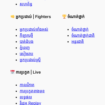
សហព័ន្ធ
អ្នកប្រដាល់ | Fighters
ចំណាត់ថ្នាក់
អ្នកប្រដាល់ទាំងអស់
ចំណាត់ថ្នាក់
កីឡាករថ្មី
ចំណាត់ថ្នាក់ជាតិ
បាត់ដំបង
អន្តរជាតិ
ភ្នំពេញ
សៀមរាប
អ្នកប្រដាល់ស្ត្រី
ការប្រកួត | Live
កាលវិភាគ
ការប្រកួតខាងមុខ
លទ្ធផល
វីដេអូ Replay