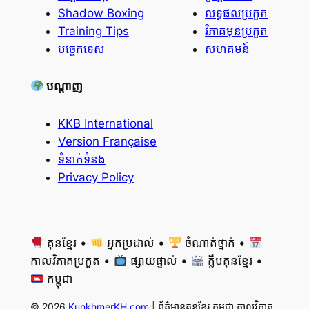
Shadow Boxing
លទ្ធផលប្រកួត
Training Tips
វិភាគមុនប្រកួត
បច្ចេកទេស
សហគមន៍
បណ្តាញ
KKB International
Version Française
ទំនាក់ទំនង
Privacy Policy
គុនខ្មែរ •
អ្នកប្រដាល់ •
ចំណាត់ថ្នាក់ •
កាលវិភាគប្រកួត •
ផ្សាយផ្ទាល់ •
ក្លឹបគុនខ្មែរ •
កម្ពុជា
© 2026
KunkhmerKH.com
| ព័ត៌មានគុនខ្មែរ កម្ពុជា កាលវិភាគ