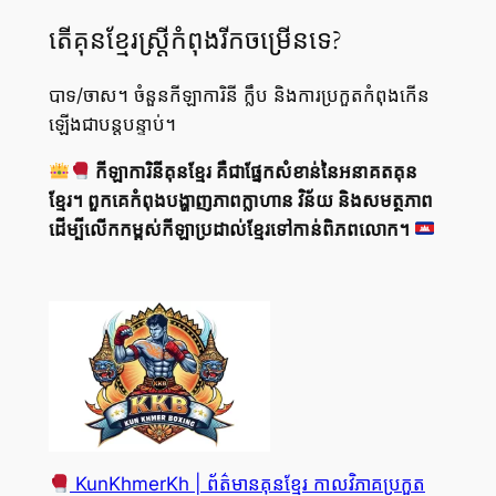
តើគុនខ្មែរស្ត្រីកំពុងរីកចម្រើនទេ?
បាទ/ចាស។ ចំនួនកីឡាការិនី ក្លឹប និងការប្រកួតកំពុងកើន
ឡើងជាបន្តបន្ទាប់។
កីឡាការិនីគុនខ្មែរ គឺជាផ្នែកសំខាន់នៃអនាគតគុន
ខ្មែរ។ ពួកគេកំពុងបង្ហាញភាពក្លាហាន វិន័យ និងសមត្ថភាព
ដើម្បីលើកកម្ពស់កីឡាប្រដាល់ខ្មែរទៅកាន់ពិភពលោក។
KunKhmerKh | ព័ត៌មានគុនខ្មែរ កាលវិភាគប្រកួត