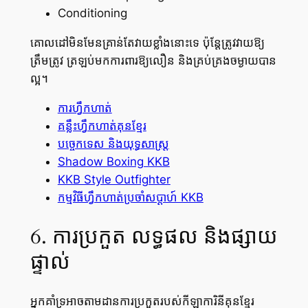
Conditioning
គោលដៅមិនមែនគ្រាន់តែវាយខ្លាំងនោះទេ ប៉ុន្តែត្រូវវាយឱ្យ
ត្រឹមត្រូវ ត្រឡប់មកការពារឱ្យលឿន និងគ្រប់គ្រងចម្ងាយបាន
ល្អ។
ការហ្វឹកហាត់
គន្លឹះហ្វឹកហាត់គុនខ្មែរ
បច្ចេកទេស និងយុទ្ធសាស្ត្រ
Shadow Boxing KKB
KKB Style Outfighter
កម្មវិធីហ្វឹកហាត់ប្រចាំសប្តាហ៍ KKB
6. ការប្រកួត លទ្ធផល និងផ្សាយ
ផ្ទាល់
អ្នកគាំទ្រអាចតាមដានការប្រកួតរបស់កីឡាការិនីគុនខ្មែរ