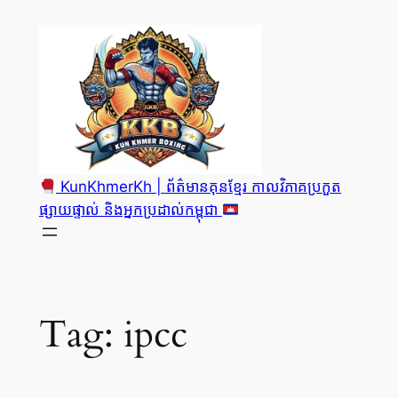
Skip
to
content
KunKhmerKh | ព័ត៌មានគុនខ្មែរ កាលវិភាគប្រកួត
ផ្សាយផ្ទាល់ និងអ្នកប្រដាល់កម្ពុជា
Tag:
ipcc