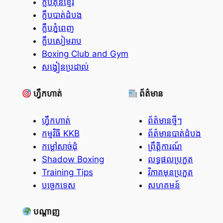
ក្លឹបគុនខ្មែរ
ក្លឹបបាត់ដំបង
ក្លឹបភ្នំពេញ
ក្លឹបសៀមរាប
Boxing Club and Gym
សង្វៀនប្រដាល់
ហ្វឹកហាត់
ព័ត៌មាន
ហ្វឹកហាត់
ព័ត៌មានថ្មីៗ
កម្មវិធី KKB
ព័ត៌មានបាត់ដំបង
កម្ដៅសាច់ដុំ
ព្រឹត្តិការណ៍
Shadow Boxing
លទ្ធផលប្រកួត
Training Tips
វិភាគមុនប្រកួត
បច្ចេកទេស
សហគមន៍
បណ្តាញ