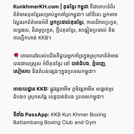
KunkhmerKH.com | គុនខ្មែរ កម្ពុជា
គឺជាគេហទំព័រ
ព័ត៌មានគុនខ្មែរសម្រាប់អ្នកគាំទ្រកម្ពុជា។ នៅទីនេះ អ្នកអាច
ស្វែងរកព័ត៌មានអំពី
អ្នកប្រដាល់គុនខ្មែរ
, កាលវិភាគប្រកួត,
លទ្ធផល, វីដេអូប្រកួត, ក្លឹបគុនខ្មែរ, សង្វៀនប្រដាល់ និង
ការហ្វឹកហាត់ KKB។
គោលដៅរបស់យើងគឺជួយអ្នកគាំទ្រក្នុងស្រុករកព័ត៌មាន
បានងាយស្រួល អំពីគុនខ្មែរ នៅ
បាត់ដំបង
,
ភ្នំពេញ
,
សៀមរាប
និងតំបន់ផ្សេងៗក្នុងប្រទេសកម្ពុជា។
អាសយដ្ឋាន KKB:
ផ្លូវវត្តតាមឹម ភូមិវត្តតាមឹម សង្កាត់អូរ
ដំបង១ ស្រុកសង្កែ ខេត្តបាត់ដំបង ប្រទេសកម្ពុជា។
ទីតាំង PassApp:
KKB Kun Khmer Boxing
Battambang Boxing Club and Gym