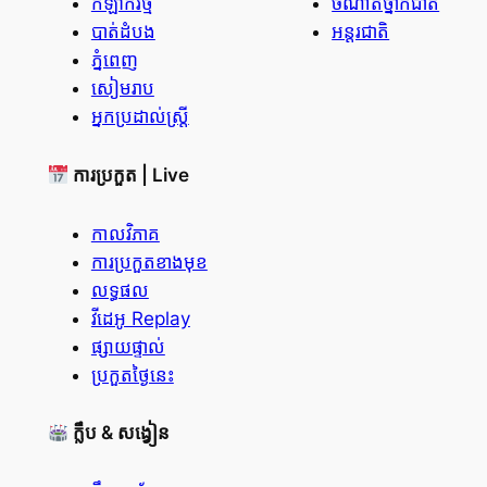
កីឡាករថ្មី
ចំណាត់ថ្នាក់ជាតិ
បាត់ដំបង
អន្តរជាតិ
ភ្នំពេញ
សៀមរាប
អ្នកប្រដាល់ស្ត្រី
ការប្រកួត | Live
កាលវិភាគ
ការប្រកួតខាងមុខ
លទ្ធផល
វីដេអូ Replay
ផ្សាយផ្ទាល់
ប្រកួតថ្ងៃនេះ
ក្លឹប & សង្វៀន