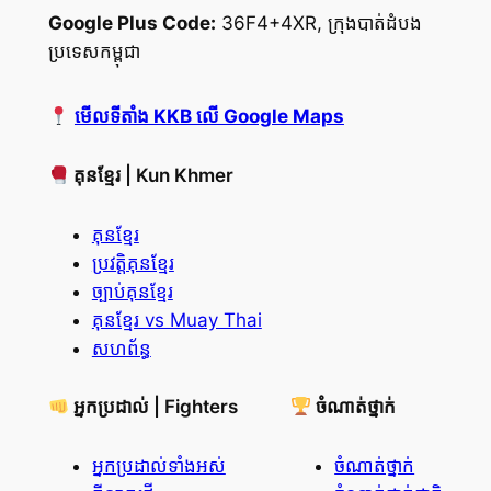
Google Plus Code:
36F4+4XR, ក្រុងបាត់ដំបង
ប្រទេសកម្ពុជា
មើលទីតាំង KKB លើ Google Maps
គុនខ្មែរ | Kun Khmer
គុនខ្មែរ
ប្រវត្តិគុនខ្មែរ
ច្បាប់គុនខ្មែរ
គុនខ្មែរ vs Muay Thai
សហព័ន្ធ
អ្នកប្រដាល់ | Fighters
ចំណាត់ថ្នាក់
អ្នកប្រដាល់ទាំងអស់
ចំណាត់ថ្នាក់