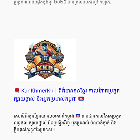
ព្រឹត្តិការណ៍ធំបំផុតចុងឆ្នាំ ២០២៥ បានត្រលប់មកវិញ! កីឡាក…
KunKhmerKh | ព័ត៌មានគុនខ្មែរ កាលវិភាគប្រកួត
ផ្សាយផ្ទាល់ និងអ្នកប្រដាល់កម្ពុជា
គេហទំព័រគុនខ្មែរឈានមុខគេនៅកម្ពុជា
តាមដានកាលវិភាគប្រកួត
លទ្ធផល ផ្សាយផ្ទាល់ វីដេអូឡើងវិញ អ្នកប្រដាល់ ចំណាត់ថ្នាក់ និង
ក្លឹបគុនខ្មែរទូទាំងប្រទេស។