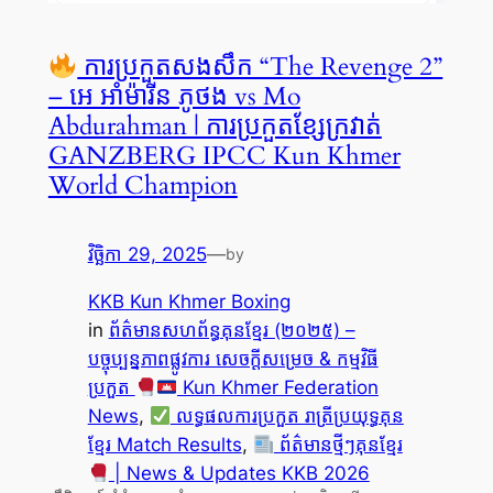
ការប្រកួតសងសឹក “The Revenge 2”
– អេ អាំម៉ារីន ភូថង vs Mo
Abdurahman | ការប្រកួតខ្សែក្រវាត់
GANZBERG IPCC Kun Khmer
World Champion
វិច្ឆិកា 29, 2025
—
by
KKB Kun Khmer Boxing
in
ព័ត៌មានសហព័ន្ធគុនខ្មែរ (២០២៥) –
បច្ចុប្បន្នភាពផ្លូវការ សេចក្តីសម្រេច & កម្មវិធី
ប្រកួត
Kun Khmer Federation
News
, 
លទ្ធផលការប្រកួត រាត្រីប្រយុទ្ធគុន
ខ្មែរ Match Results
, 
ព័ត៌មានថ្មីៗគុនខ្មែរ
| News & Updates KKB 2026