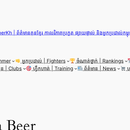
h | ព័ត៌មានគុនខ្មែរ កាលវិភាគប្រកួត ផ្សាយផ្ទាល់ និងអ្នកប្រដាល់កម្ព
Khmer
អ្នកប្រដាល់ | Fighters
ចំណាត់ថ្នាក់ | Rankings
វៀន | Clubs
ហ្វឹកហាត់ | Training
ព័ត៌មាន | News
ហ
 Beer