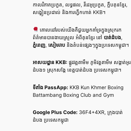
កាលវិភាគប្រកួត, លទ្ធផល, វីដេអូប្រកួត, ក្លឹបគុនខ្មែរ,
សង្វៀនប្រដាល់ និងការហ្វឹកហាត់ KKB។
គោលដៅរបស់យើងគឺជួយអ្នកគាំទ្រក្នុងស្រុករក
ព័ត៌មានបានងាយស្រួល អំពីគុនខ្មែរ នៅ
បាត់ដំបង
,
ភ្នំពេញ
,
សៀមរាប
និងតំបន់ផ្សេងៗក្នុងប្រទេសកម្ពុជា។
អាសយដ្ឋាន KKB:
ផ្លូវវត្តតាមឹម ភូមិវត្តតាមឹម សង្កាត់អូរ
ដំបង១ ស្រុកសង្កែ ខេត្តបាត់ដំបង ប្រទេសកម្ពុជា។
ទីតាំង PassApp:
KKB Kun Khmer Boxing
Battambang Boxing Club and Gym
Google Plus Code:
36F4+4XR, ក្រុងបាត់
ដំបង ប្រទេសកម្ពុជា