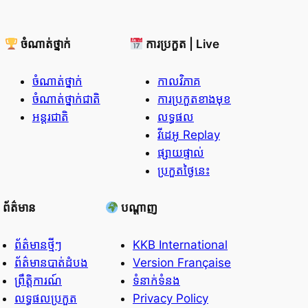
ចំណាត់ថ្នាក់
ការប្រកួត | Live
ចំណាត់ថ្នាក់
កាលវិភាគ
ចំណាត់ថ្នាក់ជាតិ
ការប្រកួតខាងមុខ
អន្តរជាតិ
លទ្ធផល
វីដេអូ Replay
ផ្សាយផ្ទាល់
ប្រកួតថ្ងៃនេះ
ព័ត៌មាន
បណ្តាញ
ព័ត៌មានថ្មីៗ
KKB International
ព័ត៌មានបាត់ដំបង
Version Française
ព្រឹត្តិការណ៍
ទំនាក់ទំនង
លទ្ធផលប្រកួត
Privacy Policy