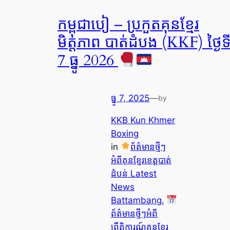
កម្ពុជាបៀ – ប្រកួតគុនខ្មែរ
មិត្តភាព បាត់ដំបង (KKF) ថ្ងៃទ
7 ធ្នូ 2026
ធ្នូ 7, 2025
—
by
KKB Kun Khmer
Boxing
in
ព័ត៌មានថ្មីៗ
អំពីគុនខ្មែរខេត្តបាត់
ដំបន់ Latest
News
Battambang
, 
ព័ត៌មានថ្មីៗអំពី
ព្រឹត្តិការណ៍គុនខ្មែរ