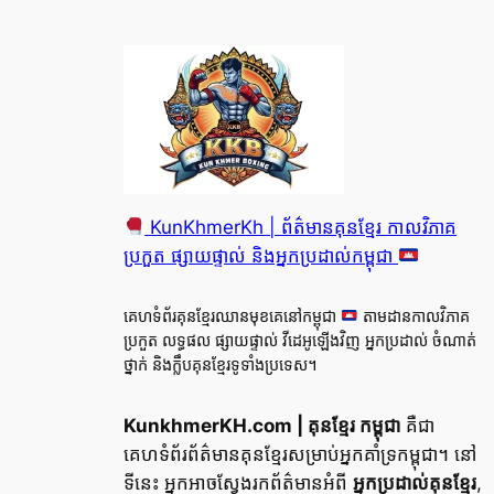
KunKhmerKh | ព័ត៌មានគុនខ្មែរ កាលវិភាគ
ប្រកួត ផ្សាយផ្ទាល់ និងអ្នកប្រដាល់កម្ពុជា
គេហទំព័រគុនខ្មែរឈានមុខគេនៅកម្ពុជា
តាមដានកាលវិភាគ
ប្រកួត លទ្ធផល ផ្សាយផ្ទាល់ វីដេអូឡើងវិញ អ្នកប្រដាល់ ចំណាត់
ថ្នាក់ និងក្លឹបគុនខ្មែរទូទាំងប្រទេស។
KunkhmerKH.com | គុនខ្មែរ កម្ពុជា
គឺជា
គេហទំព័រព័ត៌មានគុនខ្មែរសម្រាប់អ្នកគាំទ្រកម្ពុជា។ នៅ
ទីនេះ អ្នកអាចស្វែងរកព័ត៌មានអំពី
អ្នកប្រដាល់គុនខ្មែរ
,