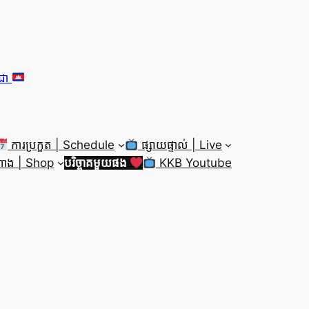
ុជា
ការប្រកួត | Schedule
ផ្សាយផ្ទាល់ | Live
ាង | Shop
បរិច្ចាគមួយផង
KKB Youtube