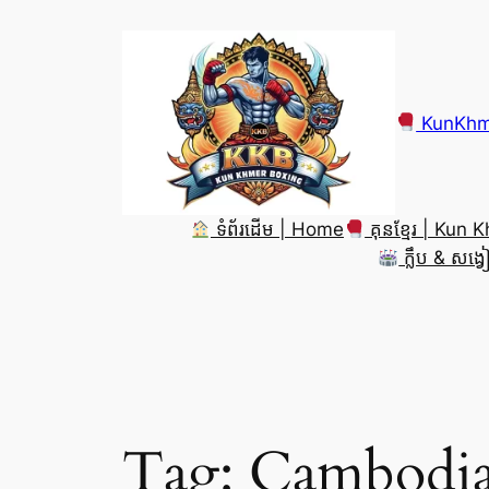
Skip
to
content
KunKhmerK
ទំព័រដើម | Home
គុនខ្មែរ | Kun 
ក្លឹប & សង្
Tag:
Cambodia