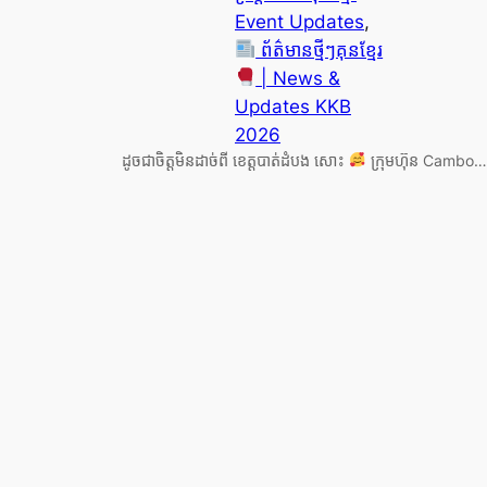
Event Updates
, 
ព័ត៌មានថ្មីៗគុនខ្មែរ
| News &
Updates KKB
2026
ដូចជាចិត្តមិនដាច់ពី ខេត្តបាត់ដំបង សោះ
ក្រុមហ៊ុន Cambo