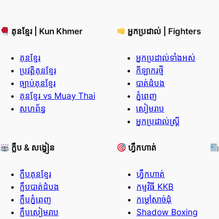
គុនខ្មែរ | Kun Khmer
អ្នកប្រដាល់ | Fighters
គុនខ្មែរ
អ្នកប្រដាល់ទាំងអស់
ប្រវត្តិគុនខ្មែរ
កីឡាករថ្មី
ច្បាប់គុនខ្មែរ
បាត់ដំបង
គុនខ្មែរ vs Muay Thai
ភ្នំពេញ
សហព័ន្ធ
សៀមរាប
អ្នកប្រដាល់ស្ត្រី
ក្លឹប & សង្វៀន
ហ្វឹកហាត់
ក្លឹបគុនខ្មែរ
ហ្វឹកហាត់
ក្លឹបបាត់ដំបង
កម្មវិធី KKB
ក្លឹបភ្នំពេញ
កម្ដៅសាច់ដុំ
ក្លឹបសៀមរាប
Shadow Boxing