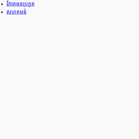
វិភាគមុនប្រកួត
សហគមន៍