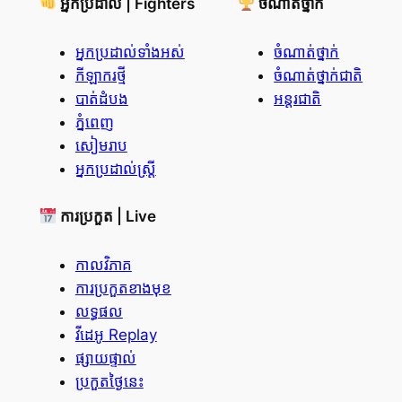
អ្នកប្រដាល់ | Fighters
ចំណាត់ថ្នាក់
អ្នកប្រដាល់ទាំងអស់
ចំណាត់ថ្នាក់
កីឡាករថ្មី
ចំណាត់ថ្នាក់ជាតិ
បាត់ដំបង
អន្តរជាតិ
ភ្នំពេញ
សៀមរាប
អ្នកប្រដាល់ស្ត្រី
ការប្រកួត | Live
កាលវិភាគ
ការប្រកួតខាងមុខ
លទ្ធផល
វីដេអូ Replay
ផ្សាយផ្ទាល់
ប្រកួតថ្ងៃនេះ