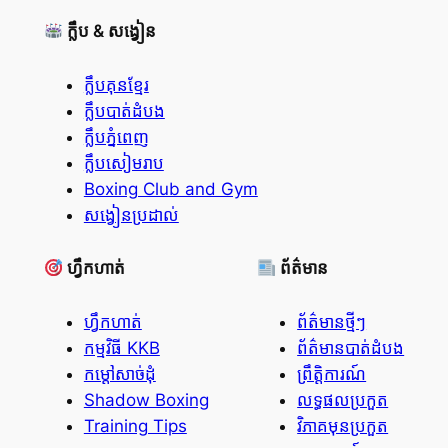
ក្លឹប & សង្វៀន
ក្លឹបគុនខ្មែរ
ក្លឹបបាត់ដំបង
ក្លឹបភ្នំពេញ
ក្លឹបសៀមរាប
Boxing Club and Gym
សង្វៀនប្រដាល់
ហ្វឹកហាត់
ព័ត៌មាន
ហ្វឹកហាត់
ព័ត៌មានថ្មីៗ
កម្មវិធី KKB
ព័ត៌មានបាត់ដំបង
កម្ដៅសាច់ដុំ
ព្រឹត្តិការណ៍
Shadow Boxing
លទ្ធផលប្រកួត
Training Tips
វិភាគមុនប្រកួត