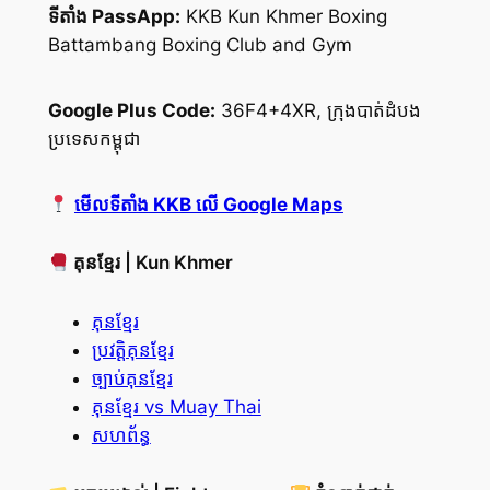
ទីតាំង PassApp:
KKB Kun Khmer Boxing
Battambang Boxing Club and Gym
Google Plus Code:
36F4+4XR, ក្រុងបាត់ដំបង
ប្រទេសកម្ពុជា
មើលទីតាំង KKB លើ Google Maps
គុនខ្មែរ | Kun Khmer
គុនខ្មែរ
ប្រវត្តិគុនខ្មែរ
ច្បាប់គុនខ្មែរ
គុនខ្មែរ vs Muay Thai
សហព័ន្ធ