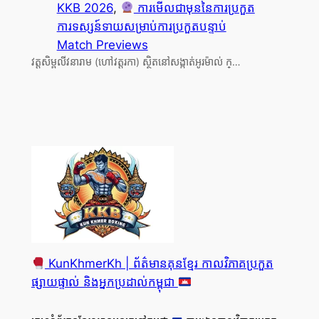
KKB 2026
, 
ការមើលជាមុននៃការប្រកួត
ការទស្សន៍ទាយសម្រាប់ការប្រកួតបន្ទាប់
Match Previews
វត្តសិម្ពលីវនារាម (ហៅវត្តរកា) ស្ថិតនៅសង្កាត់អូរម៉ាល់ ក្…
KunKhmerKh | ព័ត៌មានគុនខ្មែរ កាលវិភាគប្រកួត
ផ្សាយផ្ទាល់ និងអ្នកប្រដាល់កម្ពុជា