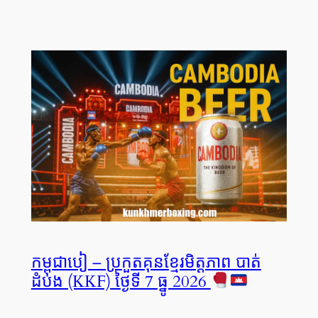
កម្ពុជាបៀ – ប្រកួតគុនខ្មែរមិត្តភាព បាត់
ដំបង (KKF) ថ្ងៃទី 7 ធ្នូ 2026