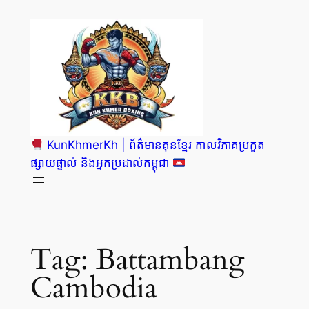
Skip
to
content
KunKhmerKh | ព័ត៌មានគុនខ្មែរ កាលវិភាគប្រកួត
ផ្សាយផ្ទាល់ និងអ្នកប្រដាល់កម្ពុជា
Tag:
Battambang
Cambodia