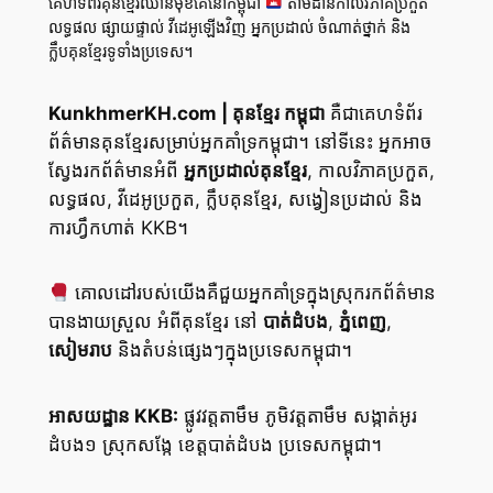
គេហទំព័រគុនខ្មែរឈានមុខគេនៅកម្ពុជា
តាមដានកាលវិភាគប្រកួត
លទ្ធផល ផ្សាយផ្ទាល់ វីដេអូឡើងវិញ អ្នកប្រដាល់ ចំណាត់ថ្នាក់ និង
ក្លឹបគុនខ្មែរទូទាំងប្រទេស។
KunkhmerKH.com | គុនខ្មែរ កម្ពុជា
គឺជាគេហទំព័រ
ព័ត៌មានគុនខ្មែរសម្រាប់អ្នកគាំទ្រកម្ពុជា។ នៅទីនេះ អ្នកអាច
ស្វែងរកព័ត៌មានអំពី
អ្នកប្រដាល់គុនខ្មែរ
, កាលវិភាគប្រកួត,
លទ្ធផល, វីដេអូប្រកួត, ក្លឹបគុនខ្មែរ, សង្វៀនប្រដាល់ និង
ការហ្វឹកហាត់ KKB។
គោលដៅរបស់យើងគឺជួយអ្នកគាំទ្រក្នុងស្រុករកព័ត៌មាន
បានងាយស្រួល អំពីគុនខ្មែរ នៅ
បាត់ដំបង
,
ភ្នំពេញ
,
សៀមរាប
និងតំបន់ផ្សេងៗក្នុងប្រទេសកម្ពុជា។
អាសយដ្ឋាន KKB:
ផ្លូវវត្តតាមឹម ភូមិវត្តតាមឹម សង្កាត់អូរ
ដំបង១ ស្រុកសង្កែ ខេត្តបាត់ដំបង ប្រទេសកម្ពុជា។