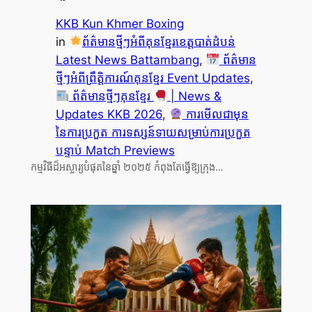
KKB Kun Khmer Boxing
in
ព័ត៌មានថ្មីៗអំពីគុនខ្មែរខេត្តបាត់ដំបន់
Latest News Battambang
, 
ព័ត៌មាន
ថ្មីៗអំពីព្រឹត្តិការណ៍គុនខ្មែរ Event Updates
, 
ព័ត៌មានថ្មីៗគុនខ្មែរ
| News &
Updates KKB 2026
, 
ការមើលជាមុន
នៃការប្រកួត ការទស្សន៍ទាយសម្រាប់ការប្រកួត
បន្ទាប់ Match Previews
កម្មវិធីដ៏អស្ចារ្យបំផុតនៃឆ្នាំ ២០២៥ កំពុងតែធ្វើឱ្យក្រុង…