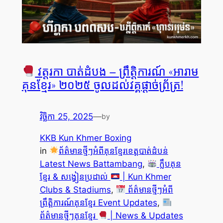
វត្តរកា បាត់ដំបង – ព្រឹត្តិការណ៍ «អារាម
គុនខ្មែរ» ២០២៥ ចូលដល់វគ្គផ្ដាច់ព្រ័ត្រ!
វិច្ឆិកា 25, 2025
—
by
KKB Kun Khmer Boxing
in
ព័ត៌មានថ្មីៗអំពីគុនខ្មែរខេត្តបាត់ដំបន់
Latest News Battambang
, 
ក្លឹបគុន
ខ្មែរ & សង្វៀនប្រដាល់
| Kun Khmer
Clubs & Stadiums
, 
ព័ត៌មានថ្មីៗអំពី
ព្រឹត្តិការណ៍គុនខ្មែរ Event Updates
, 
ព័ត៌មានថ្មីៗគុនខ្មែរ
| News & Updates