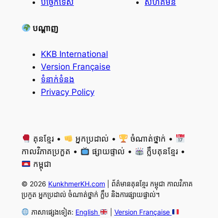
បច្ចេកទេស
សហគមន៍
បណ្តាញ
KKB International
Version Française
ទំនាក់ទំនង
Privacy Policy
គុនខ្មែរ •
អ្នកប្រដាល់ •
ចំណាត់ថ្នាក់ •
កាលវិភាគប្រកួត •
ផ្សាយផ្ទាល់ •
ក្លឹបគុនខ្មែរ •
កម្ពុជា
© 2026
KunkhmerKH.com
| ព័ត៌មានគុនខ្មែរ កម្ពុជា កាលវិភាគ
ប្រកួត អ្នកប្រដាល់ ចំណាត់ថ្នាក់ ក្លឹប និងការផ្សាយផ្ទាល់។
ភាសាផ្សេងទៀត:
English
|
Version Française