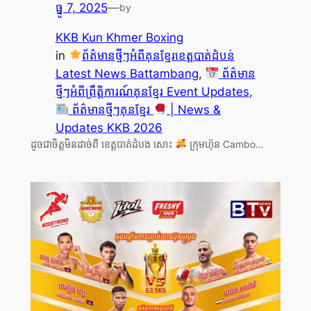
ធ្នូ 7, 2025
—
by
KKB Kun Khmer Boxing
in
ព័ត៌មានថ្មីៗអំពីគុនខ្មែរខេត្តបាត់ដំបន់
Latest News Battambang
, 
ព័ត៌មាន
ថ្មីៗអំពីព្រឹត្តិការណ៍គុនខ្មែរ Event Updates
, 
ព័ត៌មានថ្មីៗគុនខ្មែរ
| News &
Updates KKB 2026
ដូចជាចិត្តមិនដាច់ពី ខេត្តបាត់ដំបង សោះ
ក្រុមហ៊ុន Cambo…