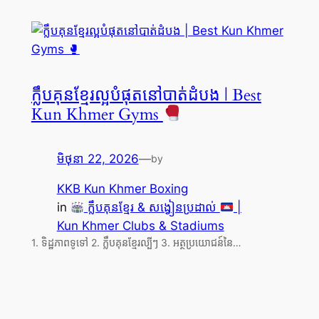
ក្លឹបគុនខ្មែរល្អបំផុតនៅបាត់ដំបង | Best
Kun Khmer Gyms
មិថុនា 22, 2026
—
by
KKB Kun Khmer Boxing
in
ក្លឹបគុនខ្មែរ & សង្វៀនប្រដាល់
|
Kun Khmer Clubs & Stadiums
1. ទិដ្ឋភាពទូទៅ 2. ក្លឹបគុនខ្មែរល្បីៗ 3. អត្ថប្រយោជន៍នៃ…