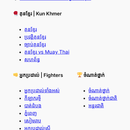
គុនខ្មែរ | Kun Khmer
គុនខ្មែរ
ប្រវត្តិគុនខ្មែរ
ច្បាប់គុនខ្មែរ
គុនខ្មែរ vs Muay Thai
សហព័ន្ធ
អ្នកប្រដាល់ | Fighters
ចំណាត់ថ្នាក់
អ្នកប្រដាល់ទាំងអស់
ចំណាត់ថ្នាក់
កីឡាករថ្មី
ចំណាត់ថ្នាក់ជាតិ
បាត់ដំបង
អន្តរជាតិ
ភ្នំពេញ
សៀមរាប
អ្នកប្រដាល់ស្ត្រី