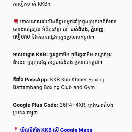
ការហ្វឹកហាត់ KKB។
គោលដៅរបស់យើងគឺជួយអ្នកគាំទ្រក្នុងស្រុករកព័ត៌មាន
បានងាយស្រួល អំពីគុនខ្មែរ នៅ
បាត់ដំបង
,
ភ្នំពេញ
,
សៀមរាប
និងតំបន់ផ្សេងៗក្នុងប្រទេសកម្ពុជា។
អាសយដ្ឋាន KKB:
ផ្លូវវត្តតាមឹម ភូមិវត្តតាមឹម សង្កាត់អូរ
ដំបង១ ស្រុកសង្កែ ខេត្តបាត់ដំបង ប្រទេសកម្ពុជា។
ទីតាំង PassApp:
KKB Kun Khmer Boxing
Battambang Boxing Club and Gym
Google Plus Code:
36F4+4XR, ក្រុងបាត់ដំបង
ប្រទេសកម្ពុជា
មើលទីតាំង KKB លើ Google Maps