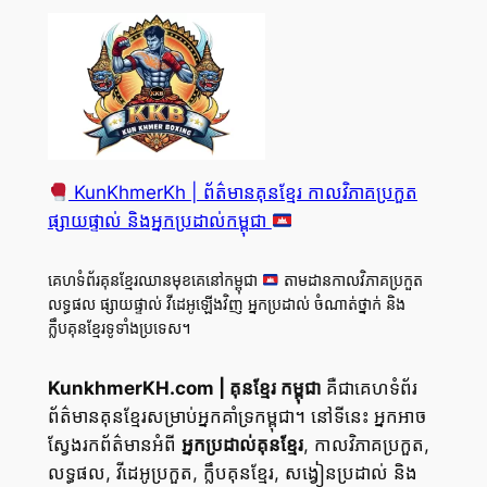
KunKhmerKh | ព័ត៌មានគុនខ្មែរ កាលវិភាគប្រកួត
ផ្សាយផ្ទាល់ និងអ្នកប្រដាល់កម្ពុជា
គេហទំព័រគុនខ្មែរឈានមុខគេនៅកម្ពុជា
តាមដានកាលវិភាគប្រកួត
លទ្ធផល ផ្សាយផ្ទាល់ វីដេអូឡើងវិញ អ្នកប្រដាល់ ចំណាត់ថ្នាក់ និង
ក្លឹបគុនខ្មែរទូទាំងប្រទេស។
KunkhmerKH.com | គុនខ្មែរ កម្ពុជា
គឺជាគេហទំព័រ
ព័ត៌មានគុនខ្មែរសម្រាប់អ្នកគាំទ្រកម្ពុជា។ នៅទីនេះ អ្នកអាច
ស្វែងរកព័ត៌មានអំពី
អ្នកប្រដាល់គុនខ្មែរ
, កាលវិភាគប្រកួត,
លទ្ធផល, វីដេអូប្រកួត, ក្លឹបគុនខ្មែរ, សង្វៀនប្រដាល់ និង