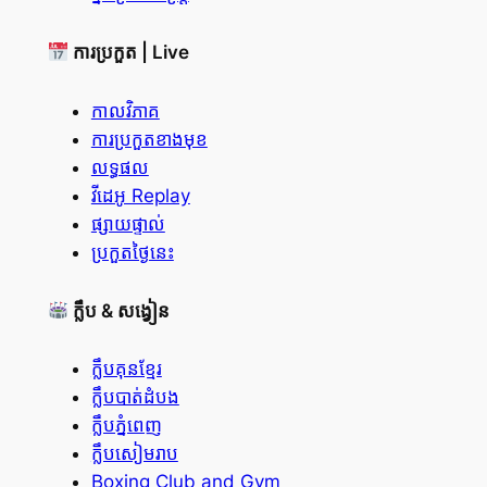
ការប្រកួត | Live
កាលវិភាគ
ការប្រកួតខាងមុខ
លទ្ធផល
វីដេអូ Replay
ផ្សាយផ្ទាល់
ប្រកួតថ្ងៃនេះ
ក្លឹប & សង្វៀន
ក្លឹបគុនខ្មែរ
ក្លឹបបាត់ដំបង
ក្លឹបភ្នំពេញ
ក្លឹបសៀមរាប
Boxing Club and Gym