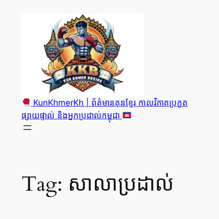
Skip
to
content
KunKhmerKh | ព័ត៌មានគុនខ្មែរ កាលវិភាគប្រកួត
ផ្សាយផ្ទាល់ និងអ្នកប្រដាល់កម្ពុជា
Tag:
សាលាប្រដាល់