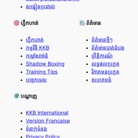
សង្វៀនប្រដាល់
ហ្វឹកហាត់
ព័ត៌មាន
ហ្វឹកហាត់
ព័ត៌មានថ្មីៗ
កម្មវិធី KKB
ព័ត៌មានបាត់ដំបង
កម្ដៅសាច់ដុំ
ព្រឹត្តិការណ៍
Shadow Boxing
លទ្ធផលប្រកួត
Training Tips
វិភាគមុនប្រកួត
បច្ចេកទេស
សហគមន៍
បណ្តាញ
KKB International
Version Française
ទំនាក់ទំនង
Privacy Policy