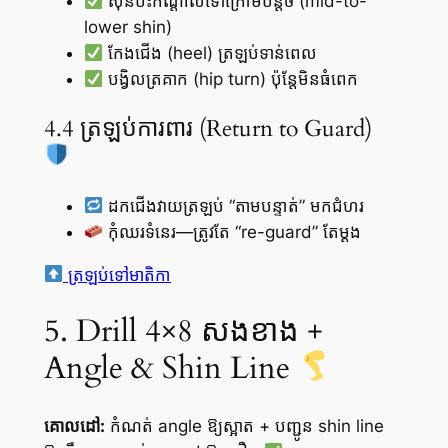
ស៊ីនប៉ះកណ្តាលទៅក្រោមបន្តិច (mid-to-
lower shin)
កែងជើង (heel) ត្រឡប់ទាន់ពេល
បង្វិលត្រគាក (hip turn) ប៉ុន្តែមិនធំពេក
4.4 ត្រឡប់ការពារ (Return to Guard)
ដកជើងវាយត្រឡប់ “តាមបន្ទាត់” មកជំហរ
កុំឈរទំនេរ—ត្រូវតែ “re-guard” តែម្តង
ត្រឡប់ទៅមាតិកា
5. Drill 4×8 សងខាង +
Angle & Shin Line
គោលដៅ:
កំណត់ angle ឱ្យស្អាត + បញ្ជូន shin line