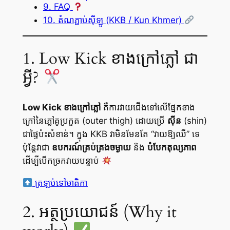
9. FAQ
10. តំណភ្ជាប់ស៊ីឡូ (KKB / Kun Khmer)
1. Low Kick ខាងក្រៅភ្លៅ ជា
អ្វី?
Low Kick ខាងក្រៅភ្លៅ
គឺការវាយជើងទៅលើផ្នែកខាង
ក្រៅនៃភ្លៅគូប្រកួត (outer thigh) ដោយប្រើ
ស៊ីន
(shin)
ជាផ្ទៃប៉ះសំខាន់។ ក្នុង KKB វាមិនមែនតែ “វាយឱ្យឈឺ” ទេ
ប៉ុន្តែវាជា
ឧបករណ៍គ្រប់គ្រងចម្ងាយ
និង
បំបែកតុល្យភាព
ដើម្បីបើកច្រកវាយបន្ទាប់
ត្រឡប់ទៅមាតិកា
2. អត្ថប្រយោជន៍ (Why it