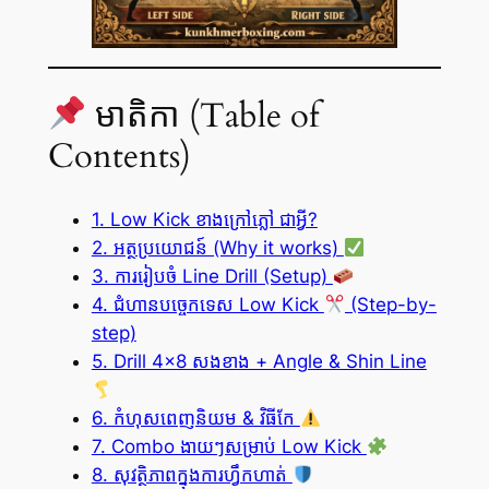
មាតិកា (Table of
Contents)
1. Low Kick ខាងក្រៅភ្លៅ ជាអ្វី?
2. អត្ថប្រយោជន៍ (Why it works)
3. ការរៀបចំ Line Drill (Setup)
4. ជំហានបច្ចេកទេស Low Kick
(Step-by-
step)
5. Drill 4×8 សងខាង + Angle & Shin Line
6. កំហុសពេញនិយម & វិធីកែ
7. Combo ងាយៗសម្រាប់ Low Kick
8. សុវត្ថិភាពក្នុងការហ្វឹកហាត់