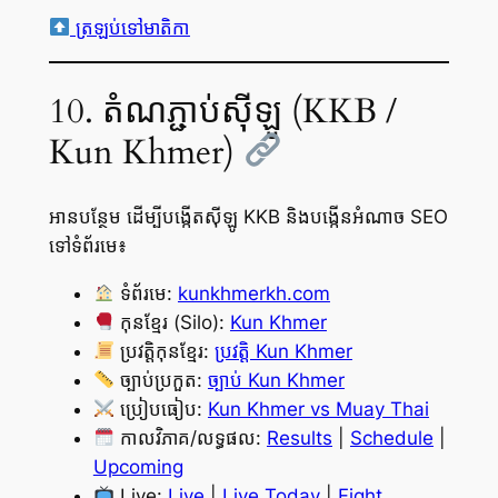
ត្រឡប់ទៅមាតិកា
10. តំណភ្ជាប់ស៊ីឡូ (KKB /
Kun Khmer)
អានបន្ថែម ដើម្បីបង្កើតស៊ីឡូ KKB និងបង្កើនអំណាច SEO
ទៅទំព័រមេ៖
ទំព័រមេ:
kunkhmerkh.com
កុនខ្មែរ (Silo):
Kun Khmer
ប្រវត្តិកុនខ្មែរ:
ប្រវត្តិ Kun Khmer
ច្បាប់ប្រកួត:
ច្បាប់ Kun Khmer
ប្រៀបធៀប:
Kun Khmer vs Muay Thai
កាលវិភាគ/លទ្ធផល:
Results
|
Schedule
|
Upcoming
Live:
Live
|
Live Today
|
Fight