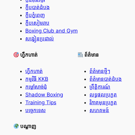
ក្លឹបបាត់ដំបង
ក្លឹបភ្នំពេញ
ក្លឹបសៀមរាប
Boxing Club and Gym
សង្វៀនប្រដាល់
ហ្វឹកហាត់
ព័ត៌មាន
ហ្វឹកហាត់
ព័ត៌មានថ្មីៗ
កម្មវិធី KKB
ព័ត៌មានបាត់ដំបង
កម្ដៅសាច់ដុំ
ព្រឹត្តិការណ៍
Shadow Boxing
លទ្ធផលប្រកួត
Training Tips
វិភាគមុនប្រកួត
បច្ចេកទេស
សហគមន៍
បណ្តាញ