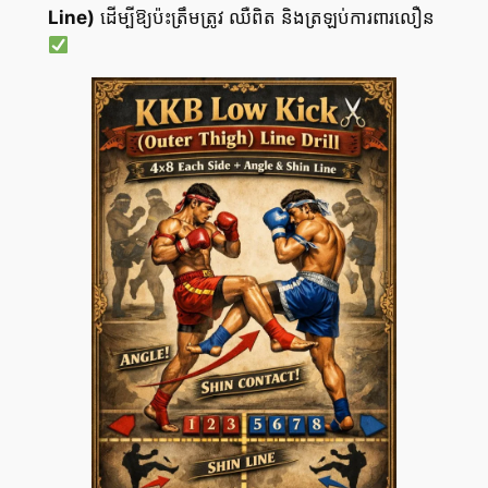
Line)
ដើម្បីឱ្យប៉ះត្រឹមត្រូវ ឈឺពិត និងត្រឡប់ការពារលឿន