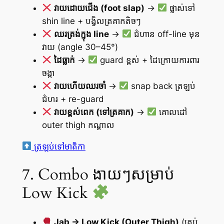
វាយដោយជើង (foot slap)
→
ផ្លាស់ទៅ
shin line + បង្វិលត្រគាកតិចៗ
ឈរត្រង់ក្នុង line
→
ជំហាន off-line មុន
វាយ (angle 30–45°)
ដៃធ្លាក់
→
guard ខ្ពស់ + ដៃក្រោយការពារ
ចង្កា
វាយហើយឈរចាំ
→
snap back ត្រឡប់
ជំហរ + re-guard
វាយខ្ពស់ពេក (ទៅត្រគាក)
→
គោលដៅ
outer thigh កណ្តាល
ត្រឡប់ទៅមាតិកា
7. Combo ងាយៗសម្រាប់
Low Kick
Jab → Low Kick (Outer Thigh)
(គ្រប់