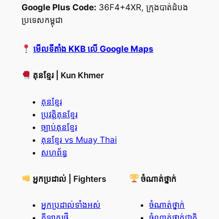
Google Plus Code:
36F4+4XR, ក្រុងបាត់ដំបង
ប្រទេសកម្ពុជា
មើលទីតាំង KKB លើ Google Maps
គុនខ្មែរ | Kun Khmer
គុនខ្មែរ
ប្រវត្តិគុនខ្មែរ
ច្បាប់គុនខ្មែរ
គុនខ្មែរ vs Muay Thai
សហព័ន្ធ
អ្នកប្រដាល់ | Fighters
ចំណាត់ថ្នាក់
អ្នកប្រដាល់ទាំងអស់
ចំណាត់ថ្នាក់
កីឡាករថ្មី
ចំណាត់ថ្នាក់ជាតិ