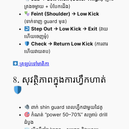
គ្រងចម្ងាយ + បំបែកជើង)
Feint (Shoulder) → Low Kick
(ទាក់ទាញ guard មុន)
Step Out → Low Kick → Exit
(វាយ
ហើយចេញមុំ)
Check → Return Low Kick
(ការពារ
ហើយវាយតប)
ត្រឡប់ទៅមាតិកា
8. សុវត្ថិភាពក្នុងការហ្វឹកហាត់
ពាក់ shin guard ពេលហ្វឹកជាមួយដៃគូ
កំណត់ “power 50–70%” សម្រាប់ drill
ដំបូង