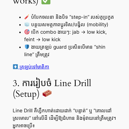
works)
បំបែកចលនា និងបិទ “step-in” របស់គូប្រកួត
បន្ថយសមត្ថភាពប្ដូរទិស/បង្វិល (mobility)
បើក combo ងាយៗ: jab → low kick,
feint → low kick
ងាយត្រឡប់ guard ប្រសិនបើមាន “shin
line” ត្រឹមត្រូវ
ត្រឡប់ទៅមាតិកា
3. ការរៀបចំ Line Drill
(Setup)
Line Drill គឺហ្វឹកហាត់ដោយដាក់ “បន្ទាត់” ឬ “គោលដៅ
ស្រមោល” នៅលើដី ដើម្បីឱ្យជំហាន និងមុំវាយនៅត្រឹមត្រូវ។
អ្នកអាចប្រើ៖