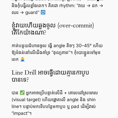
និងកុំបង្វិលខ្លាំងពេក។ គិតជា rhythm: “វាយ → ដក →
ឈរ → guard”
ខ្ញុំវាយហើយឆ្លងចូល (over-commit)
តើកែយ៉ាងណា?
កាត់បន្ថយជំហានចូល ធ្វើ angle តិចៗ 30–45° ហើយ
ឱ្យទំងន់នៅលើជើងគាំទ្រ “តុល្យភាព”។ កុំបោះខ្លួនទៅមុខ
ពេក
Line Drill អាចធ្វើដោយគ្មានកាបូប
បានទេ?
បាន
អ្នកអាចប្រើបន្ទាត់លើដី + គោលដៅស្រមោល
(visual target) ហើយផ្តោតលើ angle និង shin
line។ បន្ទាប់មកទើបបន្ថែមកាបូប ឬ pad ដើម្បីវាស់
“impact”។