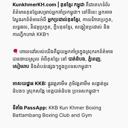
KunkhmerKH.com | គុនខ្មែរ កម្ពុជា
គឺជាគេហទំព័រ
ព័ត៌មានគុនខ្មែរសម្រាប់អ្នកគាំទ្រកម្ពុជា។ នៅទីនេះ អ្នកអាច
ស្វែងរកព័ត៌មានអំពី
អ្នកប្រដាល់គុនខ្មែរ
, កាលវិភាគប្រកួត,
លទ្ធផល, វីដេអូប្រកួត, ក្លឹបគុនខ្មែរ, សង្វៀនប្រដាល់ និង
ការហ្វឹកហាត់ KKB។
គោលដៅរបស់យើងគឺជួយអ្នកគាំទ្រក្នុងស្រុករកព័ត៌មាន
បានងាយស្រួល អំពីគុនខ្មែរ នៅ
បាត់ដំបង
,
ភ្នំពេញ
,
សៀមរាប
និងតំបន់ផ្សេងៗក្នុងប្រទេសកម្ពុជា។
អាសយដ្ឋាន KKB:
ផ្លូវវត្តតាមឹម ភូមិវត្តតាមឹម សង្កាត់អូរ
ដំបង១ ស្រុកសង្កែ ខេត្តបាត់ដំបង ប្រទេសកម្ពុជា។
ទីតាំង PassApp:
KKB Kun Khmer Boxing
Battambang Boxing Club and Gym