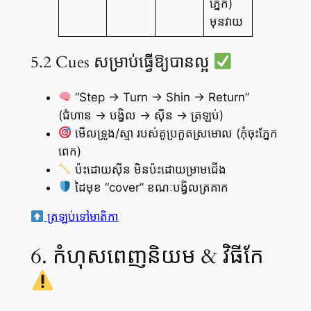
ភ្នែក)
មុនវាយ
5.2 Cues សម្រាប់ធ្វើឱ្យបានល្អ
“Step → Turn → Shin → Return”
(ជំហាន → បង្វិល → ស៊ីន → ត្រឡប់)
មើលទ្រូង/ស្មា របស់គូប្រកួតស្រមោល (កុំចុះភ្នែក
ពេក)
ប៉ះដោយស៊ីន មិនប៉ះដោយម្រាមជើង
ដៃមុខ “cover” ខណៈបង្វិលត្រគាក
ត្រឡប់ទៅមាតិកា
6. កំហុសពេញនិយម & វិធីកែ