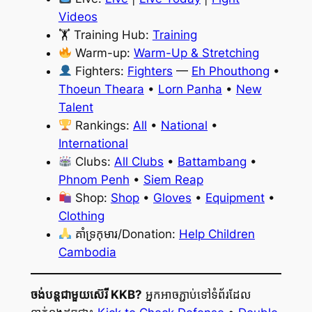
Videos
🏋️ Training Hub:
Training
Warm-up:
Warm-Up & Stretching
Fighters:
Fighters
—
Eh Phouthong
•
Thoeun Theara
•
Lorn Panha
•
New
Talent
Rankings:
All
•
National
•
International
Clubs:
All Clubs
•
Battambang
•
Phnom Penh
•
Siem Reap
Shop:
Shop
•
Gloves
•
Equipment
•
Clothing
គាំទ្រកុមារ/Donation:
Help Children
Cambodia
ចង់បន្តជាមួយស៊េរី KKB?
អ្នកអាចភ្ជាប់ទៅទំព័រដែល