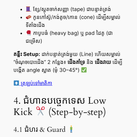
ខ្សែ/ស្កុតចាក់សញ្ញា (tape) ជាបន្ទាត់ត្រង់
កូនកៅស៊ូ/កង់តូច/កោន (cone) ដើម្បីសម្គាល់
ទីតាំងជើង
កាបូបធំ (heavy bag) ឬ pad ដៃគូ (ជា
ជម្រើស)
គន្លឹះ Setup:
ដាក់បន្ទាត់ត្រង់មួយ (Line) ហើយសម្គាល់
“ចំណុចបោះជើង” 2 កន្លែង៖
ជើងគាំទ្រ
និង
ជើងវាយ
ដើម្បី
បង្កើត angle ស្អាត (មុំ 30–45°)
ត្រឡប់ទៅមាតិកា
4. ជំហានបច្ចេកទេស Low
Kick
(Step-by-step)
4.1 ជំហរ & Guard