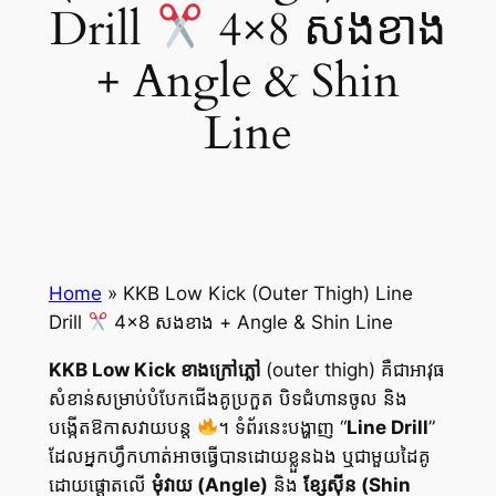
Drill
4×8 សងខាង
+ Angle & Shin
Line
Home
»
KKB Low Kick (Outer Thigh) Line
Drill
4×8 សងខាង + Angle & Shin Line
KKB Low Kick ខាងក្រៅភ្លៅ
(outer thigh) គឺជាអាវុធ
សំខាន់សម្រាប់បំបែកជើងគូប្រកួត បិទជំហានចូល និង
បង្កើតឱកាសវាយបន្ត
។ ទំព័រនេះបង្ហាញ “
Line Drill
”
ដែលអ្នកហ្វឹកហាត់អាចធ្វើបានដោយខ្លួនឯង ឬជាមួយដៃគូ
ដោយផ្តោតលើ
មុំវាយ (Angle)
និង
ខ្សែស៊ីន (Shin