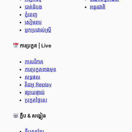
បាត់ដំបង
អន្តរជាតិ
ភ្នំពេញ
សៀមរាប
អ្នកប្រដាល់ស្ត្រី
ការប្រកួត | Live
កាលវិភាគ
ការប្រកួតខាងមុខ
លទ្ធផល
វីដេអូ Replay
ផ្សាយផ្ទាល់
ប្រកួតថ្ងៃនេះ
ក្លឹប & សង្វៀន
ក្លឹបគុនខ្មែរ