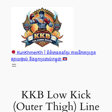
Skip
to
content
KunKhmerKh | ព័ត៌មានគុនខ្មែរ កាលវិភាគប្រកួត
ផ្សាយផ្ទាល់ និងអ្នកប្រដាល់កម្ពុជា
KKB Low Kick
(Outer Thigh) Line