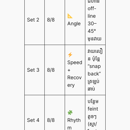
ជំហាន
off-
line
Set 2
8/8
Angle
30–
45°
មុនវាយ
វាយលឿ
ន ប៉ុន្តែ
Speed
“snap
Set 3
8/8
+
back”
Recov
ត្រឡប់
ery
ឆាប់
បន្ថែម
feint
តូចៗ
Set 4
8/8
Rhyth
(ស្មា/
m