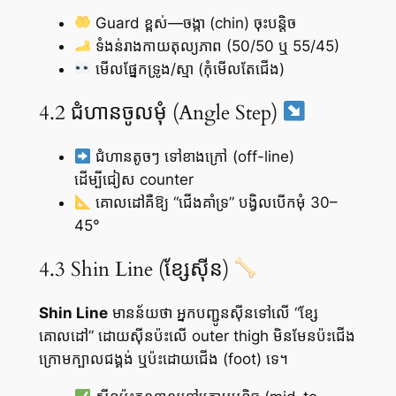
Guard ខ្ពស់—ចង្កា (chin) ចុះបន្តិច
ទំងន់រាងកាយតុល្យភាព (50/50 ឬ 55/45)
មើលផ្នែកទ្រូង/ស្មា (កុំមើលតែជើង)
4.2 ជំហានចូលមុំ (Angle Step)
ជំហានតូចៗ ទៅខាងក្រៅ (off-line)
ដើម្បីជៀស counter
គោលដៅគឺឱ្យ “ជើងគាំទ្រ” បង្វិលបើកមុំ 30–
45°
4.3 Shin Line (ខ្សែស៊ីន)
Shin Line
មានន័យថា អ្នកបញ្ជូនស៊ីនទៅលើ “ខ្សែ
គោលដៅ” ដោយស៊ីនប៉ះលើ outer thigh មិនមែនប៉ះជើង
ក្រោមក្បាលជង្គង់ ឬប៉ះដោយជើង (foot) ទេ។