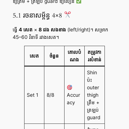
ឱ្យត្រឹម + ត្រឡប់ guard ឱ្យលឿន
5.1 រចនាសម្ព័ន្ធ 4×8
ធ្វើ
4 សេត
×
8 ដង
សងខាង
(left/right)។ សម្រាក
45–60 វិនាទី រវាងសេត។
គោលបំ
តម្រូវកា
សេត
ចំនួន
ណង
រសំខាន់
Shin
ប៉ះ
outer
Set 1
8/8
Accur
thigh
acy
ត្រឹម +
ត្រឡប់
guard