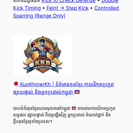
ទាក់ទងដូចជា៖
Kick to Check Defense
•
Double
Kick Timing
•
Feint → Step Kick
•
Controlled
Sparring (Range Only)
KunKhmerKh | ព័ត៌មានគុនខ្មែរ កាលវិភាគប្រកួត
ផ្សាយផ្ទាល់ និងអ្នកប្រដាល់កម្ពុជា
គេហទំព័រគុនខ្មែរឈានមុខគេនៅកម្ពុជា
តាមដានកាលវិភាគប្រកួត
លទ្ធផល ផ្សាយផ្ទាល់ វីដេអូឡើងវិញ អ្នកប្រដាល់ ចំណាត់ថ្នាក់ និង
ក្លឹបគុនខ្មែរទូទាំងប្រទេស។