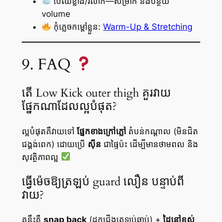
បើឈឺខ្លាំង/រលាក—សម្រាក និងបន្ថយ
volume
កុំភ្លេចកម្តៅខ្លួន:
Warm-Up & Stretching
9. FAQ
តើ Low Kick outer thigh គួរវាយ
ផ្នែកណាដែលល្អបំផុត?
ល្អបំផុតគឺវាយទៅ
ផ្នែកខាងក្រៅភ្លៅ
តំបន់កណ្តាល (មិនជិត
ជង្គង់ពេក) ដោយប្រើ
ស៊ីន
ជាផ្ទៃប៉ះ ដើម្បីមានថាមពល និង
សុវត្ថិភាពល្អ
ធ្វើម៉េចឱ្យត្រឡប់ guard លឿន បន្ទាប់ពី
វាយ?
គន្លឹះគឺ
snap back
(ដកជើងត្រឡប់ឆាប់) +
ដៃនៅខ្ពស់